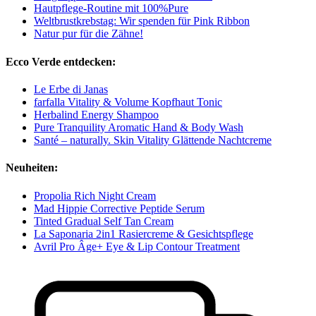
Hautpflege-Routine mit 100%Pure
Weltbrustkrebstag: Wir spenden für Pink Ribbon
Natur pur für die Zähne!
Ecco Verde entdecken:
Le Erbe di Janas
farfalla Vitality & Volume Kopfhaut Tonic
Herbalind Energy Shampoo
Pure Tranquility Aromatic Hand & Body Wash
Santé – naturally. Skin Vitality Glättende Nachtcreme
Neuheiten:
Propolia Rich Night Cream
Mad Hippie Corrective Peptide Serum
Tinted Gradual Self Tan Cream
La Saponaria 2in1 Rasiercreme & Gesichtspflege
Avril Pro Âge+ Eye & Lip Contour Treatment