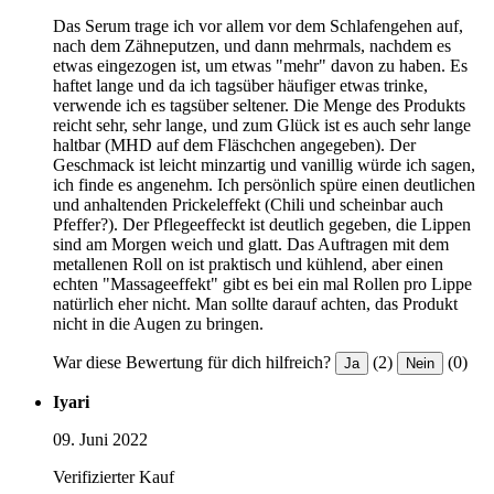
Das Serum trage ich vor allem vor dem Schlafengehen auf,
nach dem Zähneputzen, und dann mehrmals, nachdem es
etwas eingezogen ist, um etwas "mehr" davon zu haben. Es
haftet lange und da ich tagsüber häufiger etwas trinke,
verwende ich es tagsüber seltener. Die Menge des Produkts
reicht sehr, sehr lange, und zum Glück ist es auch sehr lange
haltbar (MHD auf dem Fläschchen angegeben). Der
Geschmack ist leicht minzartig und vanillig würde ich sagen,
ich finde es angenehm. Ich persönlich spüre einen deutlichen
und anhaltenden Prickeleffekt (Chili und scheinbar auch
Pfeffer?). Der Pflegeeffeckt ist deutlich gegeben, die Lippen
sind am Morgen weich und glatt. Das Auftragen mit dem
metallenen Roll on ist praktisch und kühlend, aber einen
echten "Massageeffekt" gibt es bei ein mal Rollen pro Lippe
natürlich eher nicht. Man sollte darauf achten, das Produkt
nicht in die Augen zu bringen.
War diese Bewertung für dich hilfreich?
(2)
(0)
Ja
Nein
Iyari
09. Juni 2022
Verifizierter Kauf