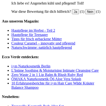
Ich liebe es! Angenehm kühl und pflegend! Toll!
War diese Bewertung für dich hilfreich?
(1)
(1)
Ja
Nein
Aus unserem Magazin:
Hautpflege im Herbst - Teil 2
Hautpflege für Teenager
Tipps für frisch gebackene Mütter
Couleur Caramel – innovativ und pflegend
Naturschwämme: natürlich hautpflegend
Ecco Verde entdecken:
i+m Naturkosmetik Berlin
L'Intime Soothing & Moisturising Intimate Cleansing Care
Zero Waste 2 in 1 Lip Balm & Blush Ruby Red
ŌMAKA Naturkosmetik Ō6 Aloe Vera Splash
10 Erfahrungsberichte für i+m Hair Care Wilde Kräuter
Balance Shampoo
Neuheiten: