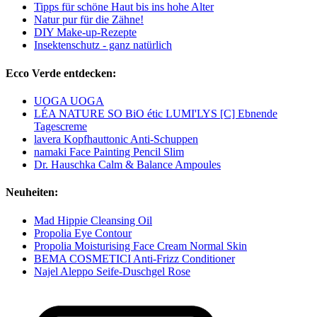
Tipps für schöne Haut bis ins hohe Alter
Natur pur für die Zähne!
DIY Make-up-Rezepte
Insektenschutz - ganz natürlich
Ecco Verde entdecken:
UOGA UOGA
LÉA NATURE SO BiO étic LUMI'LYS [C] Ebnende
Tagescreme
lavera Kopfhauttonic Anti-Schuppen
namaki Face Painting Pencil Slim
Dr. Hauschka Calm & Balance Ampoules
Neuheiten:
Mad Hippie Cleansing Oil
Propolia Eye Contour
Propolia Moisturising Face Cream Normal Skin
BEMA COSMETICI Anti-Frizz Conditioner
Najel Aleppo Seife-Duschgel Rose