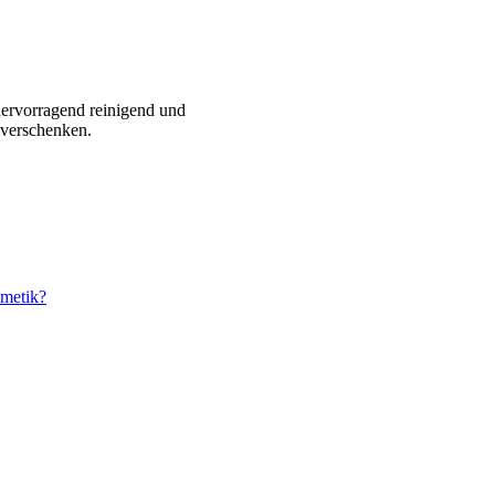
 hervorragend reinigend und
 verschenken.
smetik?