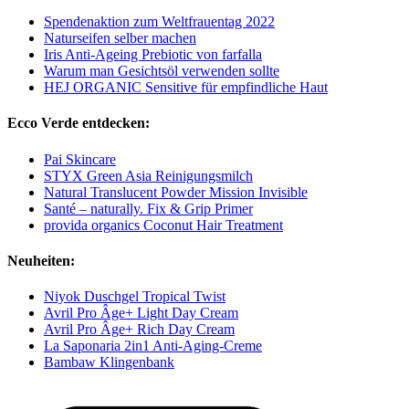
Spendenaktion zum Weltfrauentag 2022
Naturseifen selber machen
Iris Anti-Ageing Prebiotic von farfalla
Warum man Gesichtsöl verwenden sollte
HEJ ORGANIC Sensitive für empfindliche Haut
Ecco Verde entdecken:
Pai Skincare
STYX Green Asia Reinigungsmilch
Natural Translucent Powder Mission Invisible
Santé – naturally. Fix & Grip Primer
provida organics Coconut Hair Treatment
Neuheiten:
Niyok Duschgel Tropical Twist
Avril Pro Âge+ Light Day Cream
Avril Pro Âge+ Rich Day Cream
La Saponaria 2in1 Anti-Aging-Creme
Bambaw Klingenbank