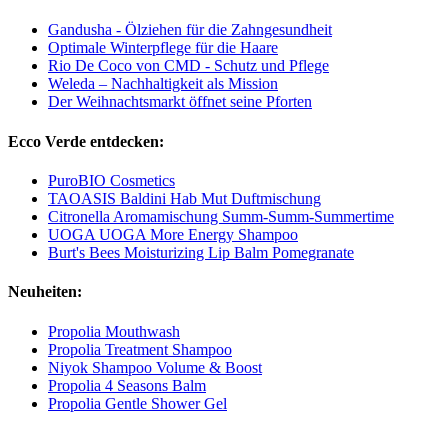
Gandusha - Ölziehen für die Zahngesundheit
Optimale Winterpflege für die Haare
Rio De Coco von CMD - Schutz und Pflege
Weleda – Nachhaltigkeit als Mission
Der Weihnachtsmarkt öffnet seine Pforten
Ecco Verde entdecken:
PuroBIO Cosmetics
TAOASIS Baldini Hab Mut Duftmischung
Citronella Aromamischung Summ-Summ-Summertime
UOGA UOGA More Energy Shampoo
Burt's Bees Moisturizing Lip Balm Pomegranate
Neuheiten:
Propolia Mouthwash
Propolia Treatment Shampoo
Niyok Shampoo Volume & Boost
Propolia 4 Seasons Balm
Propolia Gentle Shower Gel