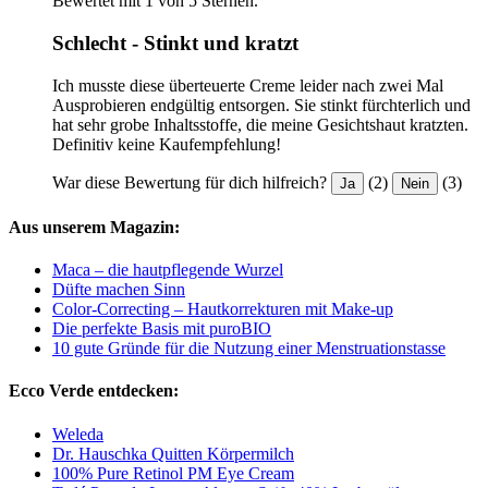
Bewertet mit 1 von 5 Sternen.
Schlecht - Stinkt und kratzt
Ich musste diese überteuerte Creme leider nach zwei Mal
Ausprobieren endgültig entsorgen. Sie stinkt fürchterlich und
hat sehr grobe Inhaltsstoffe, die meine Gesichtshaut kratzten.
Definitiv keine Kaufempfehlung!
War diese Bewertung für dich hilfreich?
(2)
(3)
Ja
Nein
Aus unserem Magazin:
Maca – die hautpflegende Wurzel
Düfte machen Sinn
Color-Correcting – Hautkorrekturen mit Make-up
Die perfekte Basis mit puroBIO
10 gute Gründe für die Nutzung einer Menstruationstasse
Ecco Verde entdecken:
Weleda
Dr. Hauschka Quitten Körpermilch
100% Pure Retinol PM Eye Cream