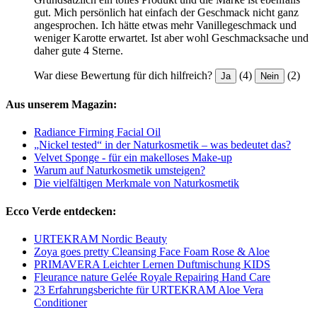
gut. Mich persönlich hat einfach der Geschmack nicht ganz
angesprochen. Ich hätte etwas mehr Vanillegeschmack und
weniger Karotte erwartet. Ist aber wohl Geschmacksache und
daher gute 4 Sterne.
War diese Bewertung für dich hilfreich?
(4)
(2)
Ja
Nein
Aus unserem Magazin:
Radiance Firming Facial Oil
„Nickel tested“ in der Naturkosmetik – was bedeutet das?
Velvet Sponge - für ein makelloses Make-up
Warum auf Naturkosmetik umsteigen?
Die vielfältigen Merkmale von Naturkosmetik
Ecco Verde entdecken:
URTEKRAM Nordic Beauty
Zoya goes pretty Cleansing Face Foam Rose & Aloe
PRIMAVERA Leichter Lernen Duftmischung KIDS
Fleurance nature Gelée Royale Repairing Hand Care
23 Erfahrungsberichte für URTEKRAM Aloe Vera
Conditioner