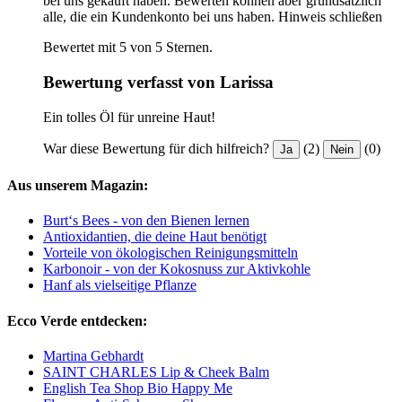
bei uns gekauft haben. Bewerten können aber grundsätzlich
alle, die ein Kundenkonto bei uns haben.
Hinweis schließen
Bewertet mit 5 von 5 Sternen.
Bewertung verfasst von Larissa
Ein tolles Öl für unreine Haut!
War diese Bewertung für dich hilfreich?
(2)
(0)
Ja
Nein
Aus unserem Magazin:
Burt‘s Bees - von den Bienen lernen
Antioxidantien, die deine Haut benötigt
Vorteile von ökologischen Reinigungsmitteln
Karbonoir - von der Kokosnuss zur Aktivkohle
Hanf als vielseitige Pflanze
Ecco Verde entdecken:
Martina Gebhardt
SAINT CHARLES Lip & Cheek Balm
English Tea Shop Bio Happy Me