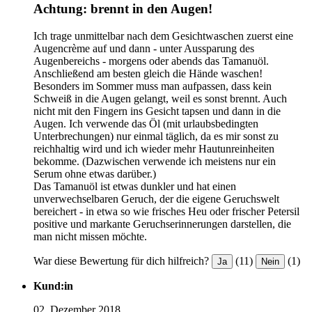
Achtung: brennt in den Augen!
Ich trage unmittelbar nach dem Gesichtwaschen zuerst eine
Augencrème auf und dann - unter Aussparung des
Augenbereichs - morgens oder abends das Tamanuöl.
Anschließend am besten gleich die Hände waschen!
Besonders im Sommer muss man aufpassen, dass kein
Schweiß in die Augen gelangt, weil es sonst brennt. Auch
nicht mit den Fingern ins Gesicht tapsen und dann in die
Augen. Ich verwende das Öl (mit urlaubsbedingten
Unterbrechungen) nur einmal täglich, da es mir sonst zu
reichhaltig wird und ich wieder mehr Hautunreinheiten
bekomme. (Dazwischen verwende ich meistens nur ein
Serum ohne etwas darüber.)
Das Tamanuöl ist etwas dunkler und hat einen
unverwechselbaren Geruch, der die eigene Geruchswelt
bereichert - in etwa so wie frisches Heu oder frischer Petersil
positive und markante Geruchserinnerungen darstellen, die
man nicht missen möchte.
War diese Bewertung für dich hilfreich?
(11)
(1)
Ja
Nein
Kund:in
02. Dezember 2018