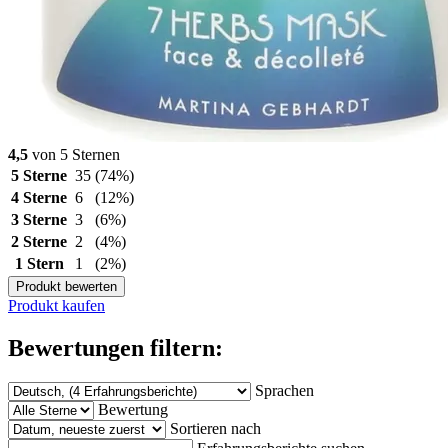
4,5
von 5 Sternen
5 Sterne
35
(74%)
4 Sterne
6
(12%)
3 Sterne
3
(6%)
2 Sterne
2
(4%)
1 Stern
1
(2%)
Produkt bewerten
Produkt kaufen
Bewertungen filtern:
Sprachen
Bewertung
Sortieren nach