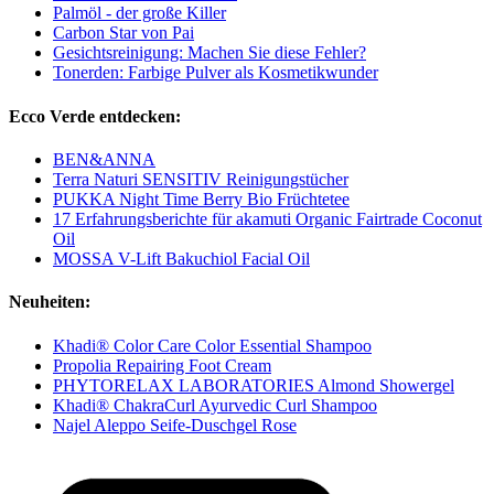
Palmöl - der große Killer
Carbon Star von Pai
Gesichtsreinigung: Machen Sie diese Fehler?
Tonerden: Farbige Pulver als Kosmetikwunder
Ecco Verde entdecken:
BEN&ANNA
Terra Naturi SENSITIV Reinigungstücher
PUKKA Night Time Berry Bio Früchtetee
17 Erfahrungsberichte für akamuti Organic Fairtrade Coconut
Oil
MOSSA V-Lift Bakuchiol Facial Oil
Neuheiten:
Khadi® Color Care Color Essential Shampoo
Propolia Repairing Foot Cream
PHYTORELAX LABORATORIES Almond Showergel
Khadi® ChakraCurl Ayurvedic Curl Shampoo
Najel Aleppo Seife-Duschgel Rose