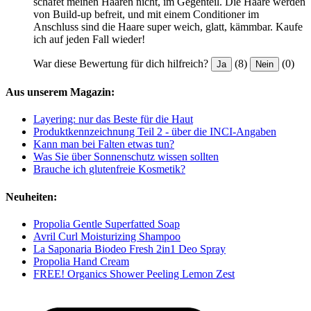
schafet meinen Haaren nicht, im Gegenteil. Die Haare werden
von Build-up befreit, und mit einem Conditioner im
Anschluss sind die Haare super weich, glatt, kämmbar. Kaufe
ich auf jeden Fall wieder!
War diese Bewertung für dich hilfreich?
(8)
(0)
Ja
Nein
Aus unserem Magazin:
Layering: nur das Beste für die Haut
Produktkennzeichnung Teil 2 - über die INCI-Angaben
Kann man bei Falten etwas tun?
Was Sie über Sonnenschutz wissen sollten
Brauche ich glutenfreie Kosmetik?
Neuheiten:
Propolia Gentle Superfatted Soap
Avril Curl Moisturizing Shampoo
La Saponaria Biodeo Fresh 2in1 Deo Spray
Propolia Hand Cream
FREE! Organics Shower Peeling Lemon Zest