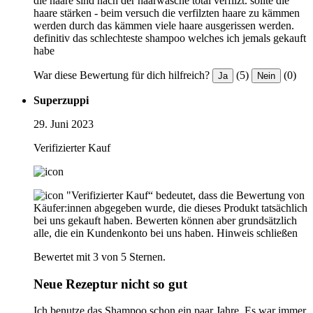
die haare sind nach der haarwäsche total verfilzt. sollte die
haare stärken - beim versuch die verfilzten haare zu kämmen
werden durch das kämmen viele haare ausgerissen werden.
definitiv das schlechteste shampoo welches ich jemals gekauft
habe
War diese Bewertung für dich hilfreich?
(5)
(0)
Ja
Nein
Superzuppi
29. Juni 2023
Verifizierter Kauf
"Verifizierter Kauf“ bedeutet, dass die Bewertung von
Käufer:innen abgegeben wurde, die dieses Produkt tatsächlich
bei uns gekauft haben. Bewerten können aber grundsätzlich
alle, die ein Kundenkonto bei uns haben.
Hinweis schließen
Bewertet mit 3 von 5 Sternen.
Neue Rezeptur nicht so gut
Ich benutze das Shampoo schon ein paar Jahre. Es war immer