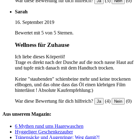
War diese Bewertung für dich hilfreich?
(3)
(0)
Ja
Nein
Sarah
16. September 2019
Bewertet mit 5 von 5 Sternen.
Wellness für Zuhause
Ich liebe dieses Körperöl!
Trage es direkt nach der Dusche auf die noch nasse Haut auf
und tupfe mich danach mit dem Handtuch trocken.
Keine "staubenden" schienbeine mehr und keine trockenen
ellbogen, und das ohne dass das Öl einen klebrigen Film
hinterlässt ! Absolute Kaufempfehlung:)
War diese Bewertung für dich hilfreich?
(4)
(0)
Ja
Nein
Aus unserem Magazin:
6 Mythen rund ums Haarewaschen
Hyggeliger Geschenkezauber
Tränensäcke und Augenringe: Weg damit?!