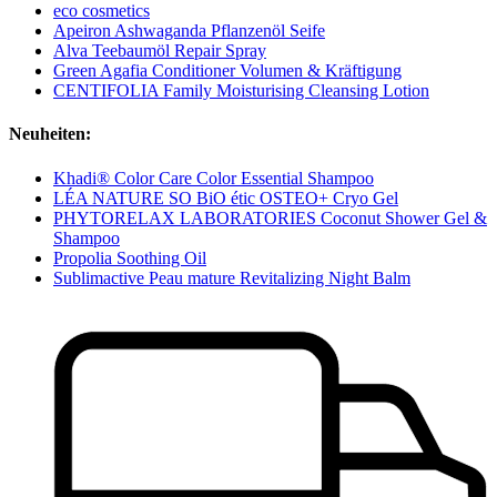
eco cosmetics
Apeiron Ashwaganda Pflanzenöl Seife
Alva Teebaumöl Repair Spray
Green Agafia Conditioner Volumen & Kräftigung
CENTIFOLIA Family Moisturising Cleansing Lotion
Neuheiten:
Khadi® Color Care Color Essential Shampoo
LÉA NATURE SO BiO étic OSTEO+ Cryo Gel
PHYTORELAX LABORATORIES Coconut Shower Gel &
Shampoo
Propolia Soothing Oil
Sublimactive Peau mature Revitalizing Night Balm