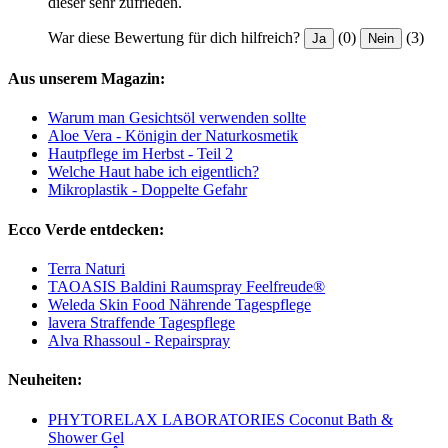
dieser sehr zufrieden.
War diese Bewertung für dich hilfreich?
(0)
(3)
Ja
Nein
Aus unserem Magazin:
Warum man Gesichtsöl verwenden sollte
Aloe Vera - Königin der Naturkosmetik
Hautpflege im Herbst - Teil 2
Welche Haut habe ich eigentlich?
Mikroplastik - Doppelte Gefahr
Ecco Verde entdecken:
Terra Naturi
TAOASIS Baldini Raumspray Feelfreude®
Weleda Skin Food Nährende Tagespflege
lavera Straffende Tagespflege
Alva Rhassoul - Repairspray
Neuheiten:
PHYTORELAX LABORATORIES Coconut Bath &
Shower Gel