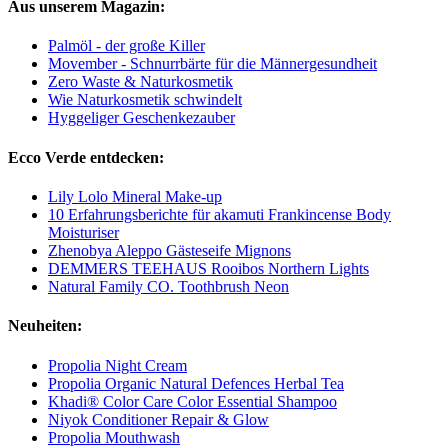
Aus unserem Magazin:
Palmöl - der große Killer
Movember - Schnurrbärte für die Männergesundheit
Zero Waste & Naturkosmetik
Wie Naturkosmetik schwindelt
Hyggeliger Geschenkezauber
Ecco Verde entdecken:
Lily Lolo Mineral Make-up
10 Erfahrungsberichte für akamuti Frankincense Body
Moisturiser
Zhenobya Aleppo Gästeseife Mignons
DEMMERS TEEHAUS Rooibos Northern Lights
Natural Family CO. Toothbrush Neon
Neuheiten:
Propolia Night Cream
Propolia Organic Natural Defences Herbal Tea
Khadi® Color Care Color Essential Shampoo
Niyok Conditioner Repair & Glow
Propolia Mouthwash