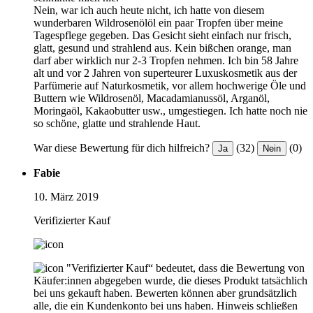
Nein, war ich auch heute nicht, ich hatte von diesem
wunderbaren Wildrosenölöl ein paar Tropfen über meine
Tagespflege gegeben. Das Gesicht sieht einfach nur frisch,
glatt, gesund und strahlend aus. Kein bißchen orange, man
darf aber wirklich nur 2-3 Tropfen nehmen. Ich bin 58 Jahre
alt und vor 2 Jahren von superteurer Luxuskosmetik aus der
Parfümerie auf Naturkosmetik, vor allem hochwerige Öle und
Buttern wie Wildrosenöl, Macadamianussöl, Arganöl,
Moringaöl, Kakaobutter usw., umgestiegen. Ich hatte noch nie
so schöne, glatte und strahlende Haut.
War diese Bewertung für dich hilfreich?
(32)
(0)
Ja
Nein
Fabie
10. März 2019
Verifizierter Kauf
"Verifizierter Kauf“ bedeutet, dass die Bewertung von
Käufer:innen abgegeben wurde, die dieses Produkt tatsächlich
bei uns gekauft haben. Bewerten können aber grundsätzlich
alle, die ein Kundenkonto bei uns haben.
Hinweis schließen