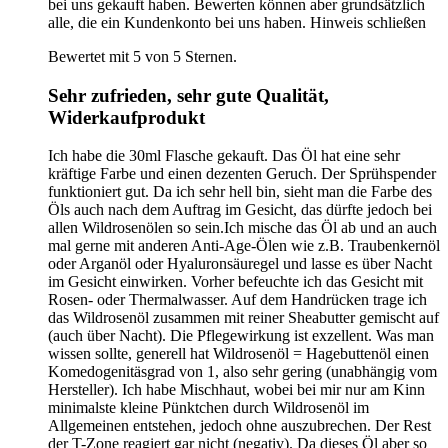
bei uns gekauft haben. Bewerten können aber grundsätzlich
alle, die ein Kundenkonto bei uns haben.
Hinweis schließen
Bewertet mit 5 von 5 Sternen.
Sehr zufrieden, sehr gute Qualität,
Widerkaufprodukt
Ich habe die 30ml Flasche gekauft. Das Öl hat eine sehr
kräftige Farbe und einen dezenten Geruch. Der Sprühspender
funktioniert gut. Da ich sehr hell bin, sieht man die Farbe des
Öls auch nach dem Auftrag im Gesicht, das dürfte jedoch bei
allen Wildrosenölen so sein.Ich mische das Öl ab und an auch
mal gerne mit anderen Anti-Age-Ölen wie z.B. Traubenkernöl
oder Arganöl oder Hyaluronsäuregel und lasse es über Nacht
im Gesicht einwirken. Vorher befeuchte ich das Gesicht mit
Rosen- oder Thermalwasser. Auf dem Handrücken trage ich
das Wildrosenöl zusammen mit reiner Sheabutter gemischt auf
(auch über Nacht). Die Pflegewirkung ist exzellent. Was man
wissen sollte, generell hat Wildrosenöl = Hagebuttenöl einen
Komedogenitäsgrad von 1, also sehr gering (unabhängig vom
Hersteller). Ich habe Mischhaut, wobei bei mir nur am Kinn
minimalste kleine Pünktchen durch Wildrosenöl im
Allgemeinen entstehen, jedoch ohne auszubrechen. Der Rest
der T-Zone reagiert gar nicht (negativ). Da dieses Öl aber so