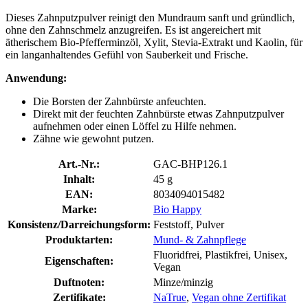
Dieses Zahnputzpulver reinigt den Mundraum sanft und gründlich,
ohne den Zahnschmelz anzugreifen. Es ist angereichert mit
ätherischem Bio-Pfefferminzöl, Xylit, Stevia-Extrakt und Kaolin, für
ein langanhaltendes Gefühl von Sauberkeit und Frische.
Anwendung:
Die Borsten der Zahnbürste anfeuchten.
Direkt mit der feuchten Zahnbürste etwas Zahnputzpulver
aufnehmen oder einen Löffel zu Hilfe nehmen.
Zähne wie gewohnt putzen.
Art.-Nr.:
GAC-BHP126.1
Inhalt:
45 g
EAN:
8034094015482
Marke:
Bio Happy
Konsistenz/Darreichungsform:
Feststoff, Pulver
Produktarten:
Mund- & Zahnpflege
Fluoridfrei, Plastikfrei, Unisex,
Eigenschaften:
Vegan
Duftnoten:
Minze/minzig
Zertifikate:
NaTrue
,
Vegan ohne Zertifikat