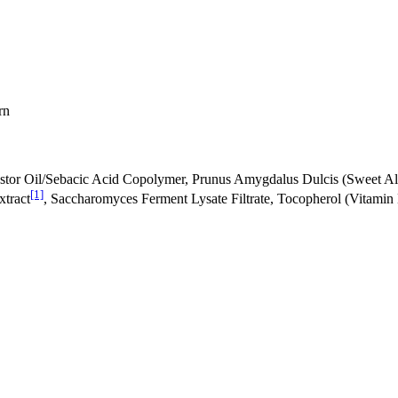
rn
astor Oil/Sebacic Acid Copolymer, Prunus Amygdalus Dulcis (Sweet Al
[1]
xtract
, Saccharomyces Ferment Lysate Filtrate, Tocopherol (Vitamin