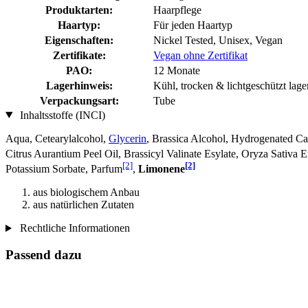
Produktarten:
Haarpflege
Haartyp:
Für jeden Haartyp
Eigenschaften:
Nickel Tested, Unisex, Vegan
Zertifikate:
Vegan ohne Zertifikat
PAO:
12 Monate
Lagerhinweis:
Kühl, trocken & lichtgeschützt lage
Verpackungsart:
Tube
Inhaltsstoffe (INCI)
Aqua, Cetearylalcohol,
Glycerin
, Brassica Alcohol, Hydrogenated C
Citrus Aurantium Peel Oil, Brassicyl Valinate Esylate, Oryza Sativa E
[2]
[2]
Potassium Sorbate, Parfum
,
Limonene
aus biologischem Anbau
aus natürlichen Zutaten
Rechtliche Informationen
Passend dazu