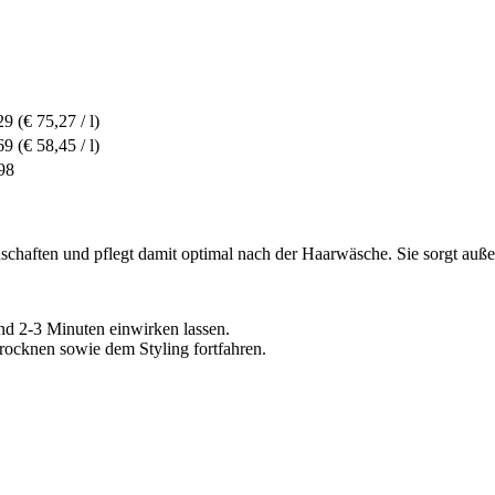
29
(€ 75,27 / l)
69
(€ 58,45 / l)
98
schaften und pflegt damit optimal nach der Haarwäsche. Sie sorgt au
nd 2-3 Minuten einwirken lassen.
ocknen sowie dem Styling fortfahren.