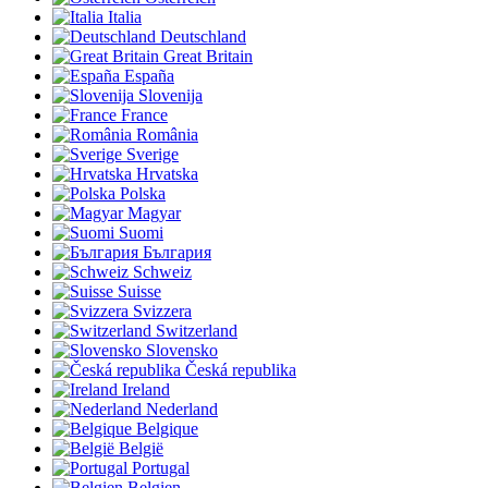
Italia
Deutschland
Great Britain
España
Slovenija
France
România
Sverige
Hrvatska
Polska
Magyar
Suomi
България
Schweiz
Suisse
Svizzera
Switzerland
Slovensko
Česká republika
Ireland
Nederland
Belgique
België
Portugal
Belgien