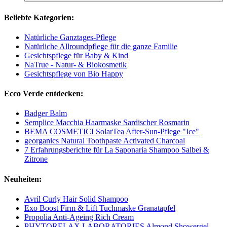
Beliebte Kategorien:
Natürliche Ganztages-Pflege
Natürliche Allroundpflege für die ganze Familie
Gesichtspflege für Baby & Kind
NaTrue - Natur- & Biokosmetik
Gesichtspflege von Bio Happy
Ecco Verde entdecken:
Badger Balm
Semplice Macchia Haarmaske Sardischer Rosmarin
BEMA COSMETICI SolarTea After-Sun-Pflege "Ice"
georganics Natural Toothpaste Activated Charcoal
7 Erfahrungsberichte für La Saponaria Shampoo Salbei &
Zitrone
Neuheiten:
Avril Curly Hair Solid Shampoo
Exo Boost Firm & Lift Tuchmaske Granatapfel
Propolia Anti-Ageing Rich Cream
PHYTORELAX LABORATORIES Almond Showergel