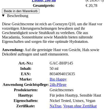
Lotion, 200 ml
(€ 28,45 / l)
Gesamtpreis:
€ 20,78
Beide in den Warenkorb
Beschreibung
Diese Gesichtscreme ist reich an Coenzym Q10, um die Haut vor
vorzeitigen Alterungserscheinungen bewahren und ihr
Geschmeidigkeit sowie Strahlkraft zu verleihen. Öle aus
Macadamia, Sonnenblume sowie Mandeln bieten nährende
Eigenschaften und sorgen für eine optimale Hydratation.
Anwendung:
Auf die gereinigte Haut von Gesicht, Hals sowie
Dekolleté auftragen und sanft einmassieren.
Art.-Nr.:
GAC-BHP145
Inhalt:
50 ml
EAN:
8034094015635
Marke:
Bio Happy
Anwendung Gesichtspflege:
24h-Pflege
Produktarten:
Gesichtscremes
Hauttyp:
Für jeden Hauttyp, Sensible Haut
Eigenschaften:
Nickel Tested, Unisex, Vegan
Zertifikate:
NaTrue
,
Vegan ohne Zertifikat