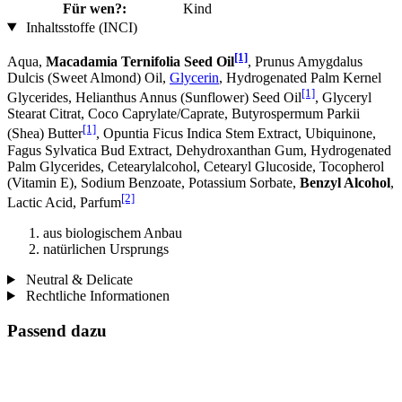
Für wen?:
Kind
Inhaltsstoffe (INCI)
[1]
Aqua,
Macadamia Ternifolia Seed Oil
, Prunus Amygdalus
Dulcis (Sweet Almond) Oil,
Glycerin
, Hydrogenated Palm Kernel
[1]
Glycerides, Helianthus Annus (Sunflower) Seed Oil
, Glyceryl
Stearat Citrat, Coco Caprylate/Caprate, Butyrospermum Parkii
[1]
(Shea) Butter
, Opuntia Ficus Indica Stem Extract, Ubiquinone,
Fagus Sylvatica Bud Extract, Dehydroxanthan Gum, Hydrogenated
Palm Glycerides, Cetearylalcohol, Cetearyl Glucoside, Tocopherol
(Vitamin E), Sodium Benzoate, Potassium Sorbate,
Benzyl Alcohol
,
[2]
Lactic Acid, Parfum
aus biologischem Anbau
natürlichen Ursprungs
Neutral & Delicate
Rechtliche Informationen
Passend dazu