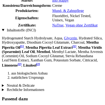
Marke:
Bio Happy
Konsistenz/Darreichungsform:
Creme
Produktarten:
Mund- & Zahnpflege
Fluoridfrei, Nickel Tested,
Eigenschaften:
Unisex, Vegan
Zertifikate:
NaTrue
,
Vegan ohne Zertifikat
Inhaltsstoffe (INCI)
Hydrogenated Starch Hydrolysate, Aqua,
Glycerin
, Hydrated Silica,
Hydroxyapatite, Disodium Cocoyl Glutamate, Charcoal,
Mentha
[1]
[1]
Piperita Oil
,
Mentha Piperita Leaf Extract
,
Mentha Viridis
(Spearmint) Leaf Oil
,
Menthol
, Menthyl Lactate, Mentha Arvensis
(Cornmint) Oil, Sodium Cocoyl Glutamat, Stevia Rebaudiana
Leaf/Stem Extract, Xanthan Gum, Potassium Sorbate, Citricacid,
[2]
[2]
Limonene
,
Linalool
aus biologischem Anbau
natürlichen Ursprungs
Neutral & Delicate
Rechtliche Informationen
Passend dazu