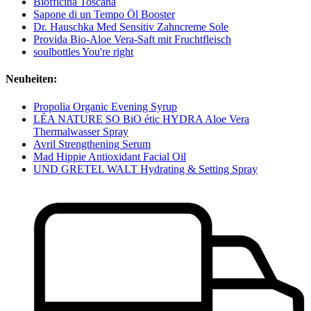
Biofficina Toscana
Sapone di un Tempo Öl Booster
Dr. Hauschka Med Sensitiv Zahncreme Sole
Provida Bio-Aloe Vera-Saft mit Fruchtfleisch
soulbottles You're right
Neuheiten:
Propolia Organic Evening Syrup
LÉA NATURE SO BiO étic HYDRA Aloe Vera
Thermalwasser Spray
Avril Strengthening Serum
Mad Hippie Antioxidant Facial Oil
UND GRETEL WALT Hydrating & Setting Spray