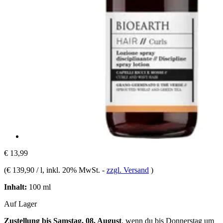
€ 13,99
(
€ 139,90 / l
, inkl. 20% MwSt.
-
zzgl. Versand
)
Inhalt:
100 ml
Auf Lager
Zustellung bis Samstag, 08. August
, wenn du bis
Donnerstag um