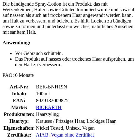
Die bändigende Spray-Lotion ist ein Produkt, das mit
Weizenkeimen, Hafer sowie Grüntee formuliert wurde und sowohl
auf nassem als auch auf trockenem Haar angewandt werden kann,
um Halt zu verbessern und beleben. Es hilft, Locken zu bändigen
sowie zu formen und hinterlässt ein weiches, natürliches Aussehen
mit sanftem Halt.
Anwendung:
Vor Gebrauch schütteln.
Das Produkt auf nasses oder trockenes Haar aufsprühen, um
den Halt zu verbessern.
PAO: 6 Monate
Art.-Nr.:
BER-BNH19N
Inhalt:
100 ml
EAN:
8029182009825
Marke:
BIOEARTH
Produktarten:
Haarstyling
Haartyp:
Krauses / Frizziges Haar, Lockiges Haar
Eigenschaften:
Nickel Tested, Unisex, Vegan
Zertifikate:
AIAB
,
Vegan ohne Zertifikat