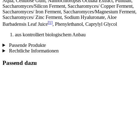
Aqua, Cellulose Gum, Nannochloropsis Oculata Extract, Pullulan,
Saccharomyces/Silicon Ferment, Saccharomyces/ Copper Ferment,
Saccharomyces/ Iron Ferment, Saccharomyces/Magnesium Ferment,
Saccharomyces/ Zinc Ferment, Sodium Hyaluronate, Aloe
[1]
Barbadensis Leaf Juice
, Phenylethanol, Caprylyl Glycol
aus kontrolliert biologischem Anbau
Passende Produkte
Rechtliche Informationen
Passend dazu