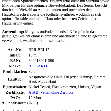
essentiellen Spurenelementen. Ergänzt wird diese mit Silizium sowie
Mikroalgen für eine optimale Bioverfügbarkeit. Das Serum besticht
durch eine Vielzahl an Antioxidantien und unterstützt den
Hautstoffwechsel sowie die Kollagensynthese, wodurch es sich
optimal für fahle und müde Haut oder bei ersten Zeichen der
Hautalterung eignet.
Anwendung:
Morgens und/oder abends 2-3 Tropfen in das
gereinigte Gesicht einmassieren und anschließend eine Pflegecreme
verwenden bzw. direkt mit diese mischen.
Art.-Nr.:
BER-BEL17
Inhalt:
15 ml
EAN:
8029182011590
Marke:
BIOEARTH
Produktarten:
Seren
Anspruchsvolle Haut, Für jeden Hauttyp, Reifere
Hauttyp:
Haut, Müde Haut
Eigenschaften:
Nickel Tested, Plastikreduziert, Unisex, Vegan
Zertifikate:
AIAB
,
Vegan ohne Zertifikat
PAO:
12 Monate
Inhaltsstoffe (INCI)