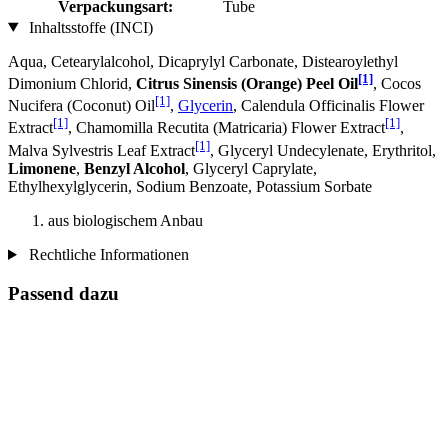
Verpackungsart:
Tube
Inhaltsstoffe (INCI)
Aqua, Cetearylalcohol, Dicaprylyl Carbonate, Distearoylethyl
[1]
Dimonium Chlorid,
Citrus Sinensis (Orange) Peel Oil
, Cocos
[1]
Nucifera (Coconut) Oil
,
Glycerin
, Calendula Officinalis Flower
[1]
[1]
Extract
, Chamomilla Recutita (Matricaria) Flower Extract
,
[1]
Malva Sylvestris Leaf Extract
, Glyceryl Undecylenate, Erythritol,
Limonene
,
Benzyl Alcohol
, Glyceryl Caprylate,
Ethylhexylglycerin, Sodium Benzoate, Potassium Sorbate
aus biologischem Anbau
Rechtliche Informationen
Passend dazu