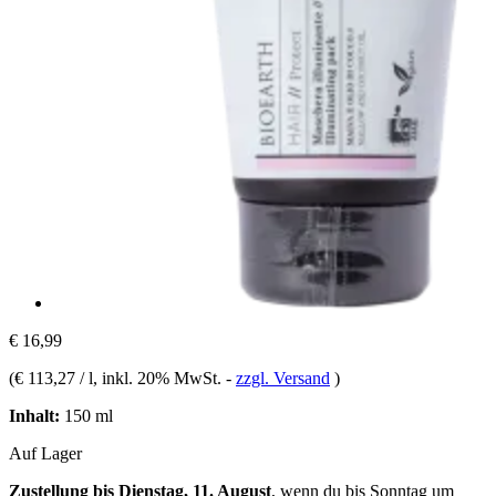
€ 16,99
(
€ 113,27 / l
, inkl. 20% MwSt.
-
zzgl. Versand
)
Inhalt:
150 ml
Auf Lager
Zustellung bis Dienstag, 11. August
, wenn du bis
Sonntag um