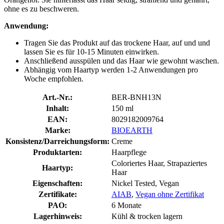
ohne es zu beschweren.
Anwendung:
Tragen Sie das Produkt auf das trockene Haar, auf und und
lassen Sie es für 10-15 Minuten einwirken.
Anschließend ausspülen und das Haar wie gewohnt waschen.
Abhängig vom Haartyp werden 1-2 Anwendungen pro
Woche empfohlen.
Art.-Nr.:
BER-BNH13N
Inhalt:
150 ml
EAN:
8029182009764
Marke:
BIOEARTH
Konsistenz/Darreichungsform:
Creme
Produktarten:
Haarpflege
Coloriertes Haar, Strapaziertes
Haartyp:
Haar
Eigenschaften:
Nickel Tested, Vegan
Zertifikate:
AIAB
,
Vegan ohne Zertifikat
PAO:
6 Monate
Lagerhinweis:
Kühl & trocken lagern