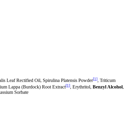
[1]
lis Leaf Rectified Oil, Spirulina Platensis Powder
, Triticum
[1]
ctium Lappa (Burdock) Root Extract
, Erythritol,
Benzyl Alcohol
,
tassium Sorbate