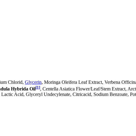
nium Chlorid,
Glycerin
, Moringa Oleifera Leaf Extract, Verbena Officina
[1]
dula Hybrida Oil
, Centella Asiatica Flower/Leaf/Stem Extract, Ar
, Lactic Acid, Glyceryl Undecylenate, Citricacid, Sodium Benzoate, Po