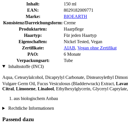
Inhalt:
150 ml
EAN:
8029182009771
Marke:
BIOEARTH
Konsistenz/Darreichungsform:
Creme
Produktarten:
Haarpflege
Haartyp:
Für jeden Haartyp
Eigenschaften:
Nickel Tested, Vegan
Zertifikate:
AIAB
,
Vegan ohne Zertifikat
PAO:
6 Monate
Verpackungsart:
Tube
Inhaltsstoffe (INCI)
Aqua, Cetearylalcohol, Dicaprylyl Carbonate, Distearoylethyl Dimo
Vulgare Germ Oil, Fucus Vesiculosus (Bladderwrack) Extract,
Lavan
Citral
,
Limonene
,
Linalool
, Ethylhexylglycerin, Glyceryl Caprylate
aus biologischem Anbau
Rechtliche Informationen
Passend dazu