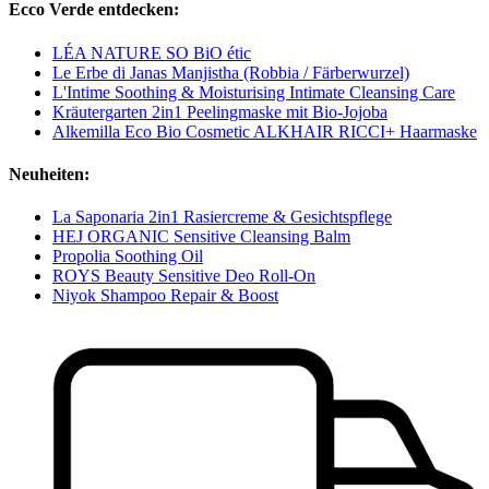
Ecco Verde entdecken:
LÉA NATURE SO BiO étic
Le Erbe di Janas Manjistha (Robbia / Färberwurzel)
L'Intime Soothing & Moisturising Intimate Cleansing Care
Kräutergarten 2in1 Peelingmaske mit Bio-Jojoba
Alkemilla Eco Bio Cosmetic ALKHAIR RICCI+ Haarmaske
Neuheiten:
La Saponaria 2in1 Rasiercreme & Gesichtspflege
HEJ ORGANIC Sensitive Cleansing Balm
Propolia Soothing Oil
ROYS Beauty Sensitive Deo Roll-On
Niyok Shampoo Repair & Boost