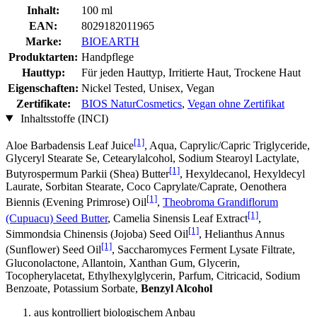
Inhalt:
100 ml
EAN:
8029182011965
Marke:
BIOEARTH
Produktarten:
Handpflege
Hauttyp:
Für jeden Hauttyp, Irritierte Haut, Trockene Haut
Eigenschaften:
Nickel Tested, Unisex, Vegan
Zertifikate:
BIOS NaturCosmetics
,
Vegan ohne Zertifikat
Inhaltsstoffe (INCI)
[1]
Aloe Barbadensis Leaf Juice
, Aqua, Caprylic/Capric Triglyceride,
Glyceryl Stearate Se, Cetearylalcohol, Sodium Stearoyl Lactylate,
[1]
Butyrospermum Parkii (Shea) Butter
, Hexyldecanol, Hexyldecyl
Laurate, Sorbitan Stearate, Coco Caprylate/Caprate, Oenothera
[1]
Biennis (Evening Primrose) Oil
,
Theobroma Grandiflorum
[1]
(Cupuacu) Seed Butter
, Camelia Sinensis Leaf Extract
,
[1]
Simmondsia Chinensis (Jojoba) Seed Oil
, Helianthus Annus
[1]
(Sunflower) Seed Oil
, Saccharomyces Ferment Lysate Filtrate,
Gluconolactone, Allantoin, Xanthan Gum, Glycerin,
Tocopherylacetat, Ethylhexylglycerin, Parfum, Citricacid, Sodium
Benzoate, Potassium Sorbate,
Benzyl Alcohol
aus kontrolliert biologischem Anbau