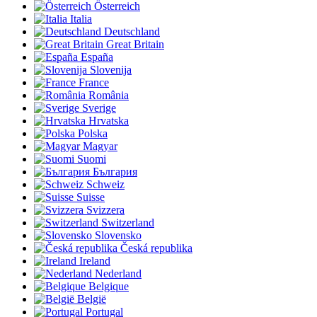
Österreich
Italia
Deutschland
Great Britain
España
Slovenija
France
România
Sverige
Hrvatska
Polska
Magyar
Suomi
България
Schweiz
Suisse
Svizzera
Switzerland
Slovensko
Česká republika
Ireland
Nederland
Belgique
België
Portugal