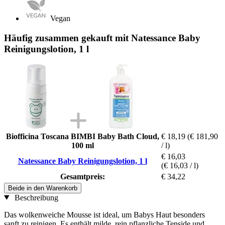
Vegan
Häufig zusammen gekauft mit Natessance Baby
Reinigungslotion, 1 l
Biofficina Toscana BIMBI Baby Bath Cloud,
€ 18,19
(€ 181,90
100 ml
/ l)
€ 16,03
Natessance Baby Reinigungslotion, 1 l
(€ 16,03 / l)
Gesamtpreis:
€ 34,22
Beide in den Warenkorb
Beschreibung
Das wolkenweiche Mousse ist ideal, um Babys Haut besonders
sanft zu reinigen. Es enthält milde, rein pflanzliche Tenside und