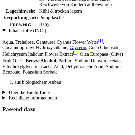
Reichweite von Kindern aufbewahren
Lagerhinweis:
Kühl & trocken lagern
Verpackungsart:
Pumpflasche
Für wen?:
Baby
Inhaltsstoffe (INCI)
[1]
Aqua, Trehalose, Centaurea Cyanus Flower Water
,
Cocamidopropyl Hydroxysultaine,
Glycerin
, Coco Glucoside,
[1]
Helichrysum Italicum Flower Extract
, Olea Europaea (Olive)
[1]
Fruit Oil
,
Benzyl Alcohol
, Parfum, Sodium Dehydroacetate,
Ethylhexylglycerin, Lactic Acid, Dehydroacetic Acid, Sodium
Benzoate, Potassium Sorbate
aus biologischem Anbau
Über die Bimbi-Linie
Rechtliche Informationen
Passend dazu