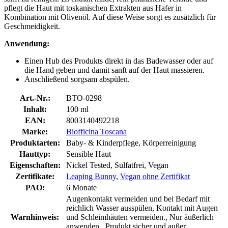
pflegt die Haut mit toskanischen Extrakten aus Hafer in
Kombination mit Olivenöl. Auf diese Weise sorgt es zusätzlich für
Geschmeidigkeit.
Anwendung:
Einen Hub des Produkts direkt in das Badewasser oder auf
die Hand geben und damit sanft auf der Haut massieren.
Anschließend sorgsam abspülen.
Art.-Nr.:
BTO-0298
Inhalt:
100 ml
EAN:
8003140492218
Marke:
Biofficina Toscana
Produktarten:
Baby- & Kinderpflege, Körperreinigung
Hauttyp:
Sensible Haut
Eigenschaften:
Nickel Tested, Sulfatfrei, Vegan
Zertifikate:
Leaping Bunny
,
Vegan ohne Zertifikat
PAO:
6 Monate
Augenkontakt vermeiden und bei Bedarf mit
reichlich Wasser ausspülen, Kontakt mit Augen
Warnhinweis:
und Schleimhäuten vermeiden., Nur äußerlich
anwenden., Produkt sicher und außer