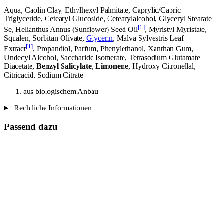
Aqua, Caolin Clay, Ethylhexyl Palmitate, Caprylic/Capric
Triglyceride, Cetearyl Glucoside, Cetearylalcohol, Glyceryl Stearate
[1]
Se, Helianthus Annus (Sunflower) Seed Oil
, Myristyl Myristate,
Squalen, Sorbitan Olivate,
Glycerin
, Malva Sylvestris Leaf
[1]
Extract
, Propandiol, Parfum, Phenylethanol, Xanthan Gum,
Undecyl Alcohol, Saccharide Isomerate, Tetrasodium Glutamate
Diacetate,
Benzyl Salicylate
,
Limonene
, Hydroxy Citronellal,
Citricacid, Sodium Citrate
aus biologischem Anbau
Rechtliche Informationen
Passend dazu