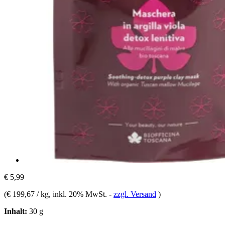
€ 5,99
(
€ 199,67 / kg
, inkl. 20% MwSt.
-
zzgl. Versand
)
Inhalt:
30 g