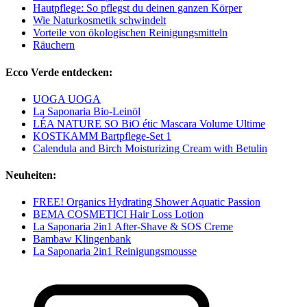
Hautpflege: So pflegst du deinen ganzen Körper
Wie Naturkosmetik schwindelt
Vorteile von ökologischen Reinigungsmitteln
Räuchern
Ecco Verde entdecken:
UOGA UOGA
La Saponaria Bio-Leinöl
LÉA NATURE SO BiO étic Mascara Volume Ultime
KOSTKAMM Bartpflege-Set 1
Calendula and Birch Moisturizing Cream with Betulin
Neuheiten:
FREE! Organics Hydrating Shower Aquatic Passion
BEMA COSMETICI Hair Loss Lotion
La Saponaria 2in1 After-Shave & SOS Creme
Bambaw Klingenbank
La Saponaria 2in1 Reinigungsmousse