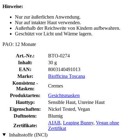
Hinweise:
Nur zur äußerlichen Anwendung.
Nur auf intakter Haut verwenden.
Außerhalb der Reichweite von Kindern aufbewahren.
Geschützt vor Licht und Wärme lagern.
PAO: 12 Monate
Art.-Nr.:
BTO-0274
Inhalt:
30 g
EAN:
8003140491013
Marke:
Biofficina Toscana
Konsistenz -
Cremes
Masken:
Produktarten:
Gesichtsmasken
Hauttyp:
Sensible Haut, Unreine Haut
Eigenschaften:
Nickel Tested, Vegan
Duftnoten:
Blumig
AIAB
,
Leaping Bunny
,
Vegan ohne
Zertifikate:
Zertifikat
Inhaltsstoffe (INCI)