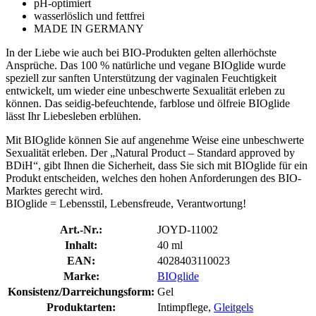
pH-optimiert
wasserlöslich und fettfrei
MADE IN GERMANY
In der Liebe wie auch bei BIO-Produkten gelten allerhöchste
Ansprüche. Das 100 % natürliche und vegane BIOglide wurde
speziell zur sanften Unterstützung der vaginalen Feuchtigkeit
entwickelt, um wieder eine unbeschwerte Sexualität erleben zu
können. Das seidig-befeuchtende, farblose und ölfreie BIOglide
lässt Ihr Liebesleben erblühen.
Mit BIOglide können Sie auf angenehme Weise eine unbeschwerte
Sexualität erleben. Der „Natural Product – Standard approved by
BDiH“, gibt Ihnen die Sicherheit, dass Sie sich mit BIOglide für ein
Produkt entscheiden, welches den hohen Anforderungen des BIO-
Marktes gerecht wird.
BIOglide = Lebensstil, Lebensfreude, Verantwortung!
Art.-Nr.:
JOYD-11002
Inhalt:
40 ml
EAN:
4028403110023
Marke:
BIOglide
Konsistenz/Darreichungsform:
Gel
Produktarten:
Intimpflege,
Gleitgels