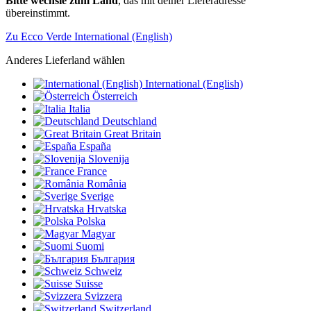
Bitte wechsle zum Land
, das mit deiner Lieferadresse
übereinstimmt.
Zu Ecco Verde International (English)
Anderes Lieferland wählen
International (English)
Österreich
Italia
Deutschland
Great Britain
España
Slovenija
France
România
Sverige
Hrvatska
Polska
Magyar
Suomi
България
Schweiz
Suisse
Svizzera
Switzerland