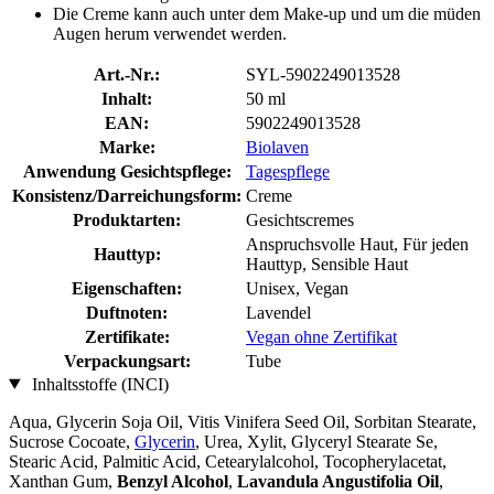
Die Creme kann auch unter dem Make-up und um die müden
Augen herum verwendet werden.
Art.-Nr.:
SYL-5902249013528
Inhalt:
50 ml
EAN:
5902249013528
Marke:
Biolaven
Anwendung Gesichtspflege:
Tagespflege
Konsistenz/Darreichungsform:
Creme
Produktarten:
Gesichtscremes
Anspruchsvolle Haut, Für jeden
Hauttyp:
Hauttyp, Sensible Haut
Eigenschaften:
Unisex, Vegan
Duftnoten:
Lavendel
Zertifikate:
Vegan ohne Zertifikat
Verpackungsart:
Tube
Inhaltsstoffe (INCI)
Aqua, Glycerin Soja Oil, Vitis Vinifera Seed Oil, Sorbitan Stearate,
Sucrose Cocoate,
Glycerin
, Urea, Xylit, Glyceryl Stearate Se,
Stearic Acid, Palmitic Acid, Cetearylalcohol, Tocopherylacetat,
Xanthan Gum,
Benzyl Alcohol
,
Lavandula Angustifolia Oil
,