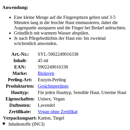
Anwendung:
Eine kleine Menge auf die Fingerspitzen geben und 3-5
Minuten lang in die feuchte Haut einmassieren, dabei die
Augenpartie aussparen und die Finger bei Bedarf anfeuchten.
Gründlich mit warmem Wasser abspülen.
Je nach Pflegebedürfnis der Haut ein- bis zweimal
wöchentlich anwenden.
Art.-Nr.:
SYL-5902249016338
Inhalt:
45 ml
EAN:
5902249016338
Marke:
Biolaven
Peeling-Art:
Enzym-Peeling
Produktarten:
Gesichtspeelings
Hauttyp:
Für jeden Hauttyp, Sensible Haut, Unreine Haut
Eigenschaften:
Unisex, Vegan
Duftnoten:
Lavendel
Zertifikate:
Vegan ohne Zertifikat
Verpackungsart:
Karton, Tiegel
Inhaltsstoffe (INCI)