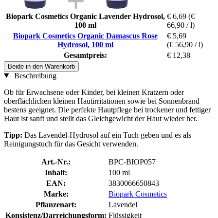
Biopark Cosmetics Organic Lavender Hydrosol,
€ 6,69
(€
100 ml
66,90 / l)
Biopark Cosmetics Organic Damascus Rose
€ 5,69
Hydrosol, 100 ml
(€ 56,90 / l)
Gesamtpreis:
€ 12,38
Beide in den Warenkorb
Beschreibung
Ob für Erwachsene oder Kinder, bei kleinen Kratzern oder
oberflächlichen kleinen Hautirritationen sowie bei Sonnenbrand
bestens geeignet. Die perfekte Hautpflege bei trockener und fettiger
Haut ist sanft und stellt das Gleichgewicht der Haut wieder her.
Tipp:
Das Lavendel-Hydrosol auf ein Tuch geben und es als
Reinigungstuch für das Gesicht verwenden.
Art.-Nr.:
BPC-BIOP057
Inhalt:
100 ml
EAN:
3830066650843
Marke:
Biopark Cosmetics
Pflanzenart:
Lavendel
Konsistenz/Darreichungsform:
Flüssigkeit