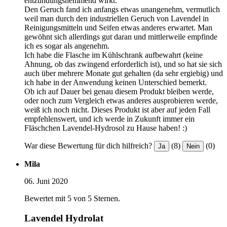
entzündungshemmend wirkt.
Den Geruch fand ich anfangs etwas unangenehm, vermutlich
weil man durch den industriellen Geruch von Lavendel in
Reinigungsmitteln und Seifen etwas anderes erwartet. Man
gewöhnt sich allerdings gut daran und mittlerweile empfinde
ich es sogar als angenehm.
Ich habe die Flasche im Kühlschrank aufbewahrt (keine
Ahnung, ob das zwingend erforderlich ist), und so hat sie sich
auch über mehrere Monate gut gehalten (da sehr ergiebig) und
ich habe in der Anwendung keinen Unterschied bemerkt.
Ob ich auf Dauer bei genau diesem Produkt bleiben werde,
oder noch zum Vergleich etwas anderes ausprobieren werde,
weiß ich noch nicht. Dieses Produkt ist aber auf jeden Fall
empfehlenswert, und ich werde in Zukunft immer ein
Fläschchen Lavendel-Hydrosol zu Hause haben! :)
War diese Bewertung für dich hilfreich?
(8)
(0)
Ja
Nein
Mila
06. Juni 2020
Bewertet mit 5 von 5 Sternen.
Lavendel Hydrolat