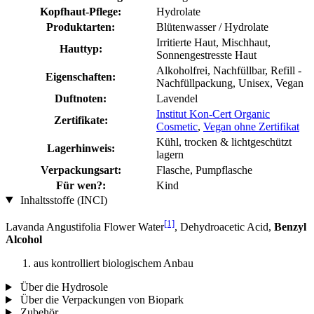
Kopfhaut-Pflege:
Hydrolate
Produktarten:
Blütenwasser / Hydrolate
Irritierte Haut, Mischhaut,
Hauttyp:
Sonnengestresste Haut
Alkoholfrei, Nachfüllbar, Refill -
Eigenschaften:
Nachfüllpackung, Unisex, Vegan
Duftnoten:
Lavendel
Institut Kon-Cert Organic
Zertifikate:
Cosmetic
,
Vegan ohne Zertifikat
Kühl, trocken & lichtgeschützt
Lagerhinweis:
lagern
Verpackungsart:
Flasche, Pumpflasche
Für wen?:
Kind
Inhaltsstoffe (INCI)
[1]
Lavanda Angustifolia Flower Water
, Dehydroacetic Acid,
Benzyl
Alcohol
aus kontrolliert biologischem Anbau
Über die Hydrosole
Über die Verpackungen von Biopark
Zubehör