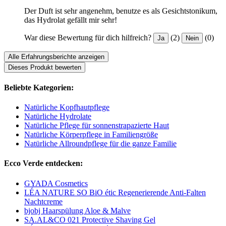
Der Duft ist sehr angenehm, benutze es als Gesichtstonikum,
das Hydrolat gefällt mir sehr!
War diese Bewertung für dich hilfreich?
(2)
(0)
Ja
Nein
Alle Erfahrungsberichte anzeigen
Dieses Produkt bewerten
Beliebte Kategorien:
Natürliche Kopfhautpflege
Natürliche Hydrolate
Natürliche Pflege für sonnenstrapazierte Haut
Natürliche Körperpflege in Familiengröße
Natürliche Allroundpflege für die ganze Familie
Ecco Verde entdecken:
GYADA Cosmetics
LÉA NATURE SO BiO étic Regenerierende Anti-Falten
Nachtcreme
bjobj Haarspülung Aloe & Malve
SA.AL&CO 021 Protective Shaving Gel