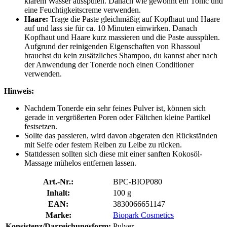
klarem Wasser ausspülen. Danach wie gewohnt ein Tonic und
eine Feuchtigkeitscreme verwenden.
Haare:
Trage die Paste gleichmäßig auf Kopfhaut und Haare
auf und lass sie für ca. 10 Minuten einwirken. Danach
Kopfhaut und Haare kurz massieren und die Paste ausspülen.
Aufgrund der reinigenden Eigenschaften von Rhassoul
brauchst du kein zusätzliches Shampoo, du kannst aber nach
der Anwendung der Tonerde noch einen Conditioner
verwenden.
Hinweis:
Nachdem Tonerde ein sehr feines Pulver ist, können sich
gerade in vergrößerten Poren oder Fältchen kleine Partikel
festsetzen.
Sollte das passieren, wird davon abgeraten den Rückständen
mit Seife oder festem Reiben zu Leibe zu rücken.
Stattdessen sollten sich diese mit einer sanften Kokosöl-
Massage mühelos entfernen lassen.
Art.-Nr.:
BPC-BIOP080
Inhalt:
100 g
EAN:
3830066651147
Marke:
Biopark Cosmetics
Konsistenz/Darreichungsform:
Pulver