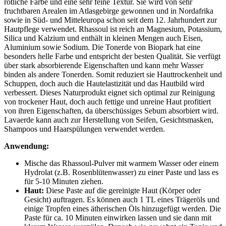
rötliche Farbe und eine sehr feine Textur. Sie wird von sehr
fruchtbaren Arealen im Atlasgebirge gewonnen und in Nordafrika
sowie in Süd- und Mitteleuropa schon seit dem 12. Jahrhundert zur
Hautpflege verwendet. Rhassoul ist reich an Magnesium, Potassium,
Silica und Kalzium und enthält in kleinen Mengen auch Eisen,
Aluminium sowie Sodium. Die Tonerde von Biopark hat eine
besonders helle Farbe und entspricht der besten Qualität. Sie verfügt
über stark absorbierende Eigenschaften und kann mehr Wasser
binden als andere Tonerden. Somit reduziert sie Hauttrockenheit und
Schuppen, doch auch die Hautelastizität und das Hautbild wird
verbessert. Dieses Naturprodukt eignet sich optimal zur Reinigung
von trockener Haut, doch auch fettige und unreine Haut profitiert
von ihren Eigenschaften, da überschüssiges Sebum absorbiert wird.
Lavaerde kann auch zur Herstellung von Seifen, Gesichtsmasken,
Shampoos und Haarspülungen verwendet werden.
Anwendung:
Mische das Rhassoul-Pulver mit warmem Wasser oder einem
Hydrolat (z.B. Rosenblütenwasser) zu einer Paste und lass es
für 5-10 Minuten ziehen.
Haut:
Diese Paste auf die gereinigte Haut (Körper oder
Gesicht) auftragen. Es können auch 1 TL eines Trägeröls und
einige Tropfen eines ätherischen Öls hinzugefügt werden. Die
Paste für ca. 10 Minuten einwirken lassen und sie dann mit