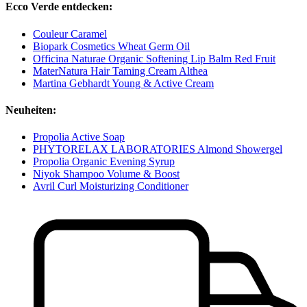
Ecco Verde entdecken:
Couleur Caramel
Biopark Cosmetics Wheat Germ Oil
Officina Naturae Organic Softening Lip Balm Red Fruit
MaterNatura Hair Taming Cream Althea
Martina Gebhardt Young & Active Cream
Neuheiten:
Propolia Active Soap
PHYTORELAX LABORATORIES Almond Showergel
Propolia Organic Evening Syrup
Niyok Shampoo Volume & Boost
Avril Curl Moisturizing Conditioner