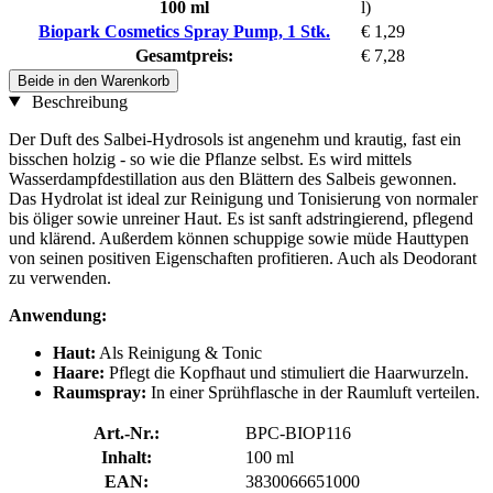
100 ml
l)
Biopark Cosmetics Spray Pump, 1 Stk.
€ 1,29
Gesamtpreis:
€ 7,28
Beide in den Warenkorb
Beschreibung
Der Duft des Salbei-Hydrosols ist angenehm und krautig, fast ein
bisschen holzig - so wie die Pflanze selbst. Es wird mittels
Wasserdampfdestillation aus den Blättern des Salbeis gewonnen.
Das Hydrolat ist ideal zur Reinigung und Tonisierung von normaler
bis öliger sowie unreiner Haut. Es ist sanft adstringierend, pflegend
und klärend. Außerdem können schuppige sowie müde Hauttypen
von seinen positiven Eigenschaften profitieren. Auch als Deodorant
zu verwenden.
Anwendung:
Haut:
Als Reinigung & Tonic
Haare:
Pflegt die Kopfhaut und stimuliert die Haarwurzeln.
Raumspray:
In einer Sprühflasche in der Raumluft verteilen.
Art.-Nr.:
BPC-BIOP116
Inhalt:
100 ml
EAN:
3830066651000