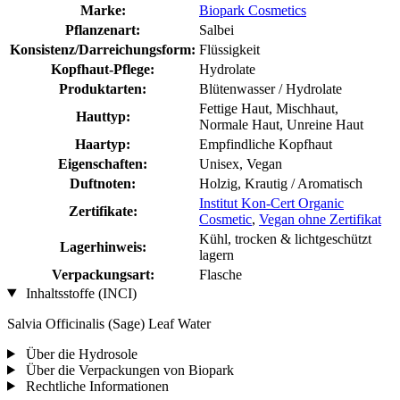
Marke:
Biopark Cosmetics
Pflanzenart:
Salbei
Konsistenz/Darreichungsform:
Flüssigkeit
Kopfhaut-Pflege:
Hydrolate
Produktarten:
Blütenwasser / Hydrolate
Fettige Haut, Mischhaut,
Hauttyp:
Normale Haut, Unreine Haut
Haartyp:
Empfindliche Kopfhaut
Eigenschaften:
Unisex, Vegan
Duftnoten:
Holzig, Krautig / Aromatisch
Institut Kon-Cert Organic
Zertifikate:
Cosmetic
,
Vegan ohne Zertifikat
Kühl, trocken & lichtgeschützt
Lagerhinweis:
lagern
Verpackungsart:
Flasche
Inhaltsstoffe (INCI)
Salvia Officinalis (Sage) Leaf Water
Über die Hydrosole
Über die Verpackungen von Biopark
Rechtliche Informationen