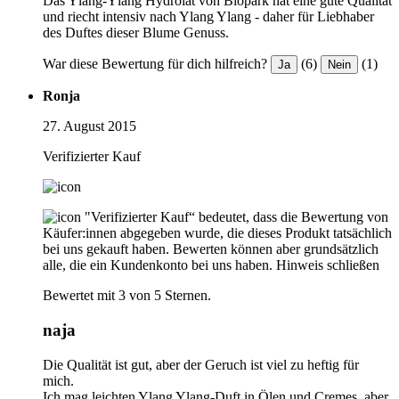
Das Ylang-Ylang Hydrolat von Biopark hat eine gute Qualität
und riecht intensiv nach Ylang Ylang - daher für Liebhaber
des Duftes dieser Blume Genuss.
War diese Bewertung für dich hilfreich?
(6)
(1)
Ja
Nein
Ronja
27. August 2015
Verifizierter Kauf
"Verifizierter Kauf“ bedeutet, dass die Bewertung von
Käufer:innen abgegeben wurde, die dieses Produkt tatsächlich
bei uns gekauft haben. Bewerten können aber grundsätzlich
alle, die ein Kundenkonto bei uns haben.
Hinweis schließen
Bewertet mit 3 von 5 Sternen.
naja
Die Qualität ist gut, aber der Geruch ist viel zu heftig für
mich.
Ich mag leichten Ylang Ylang-Duft in Ölen und Cremes, aber