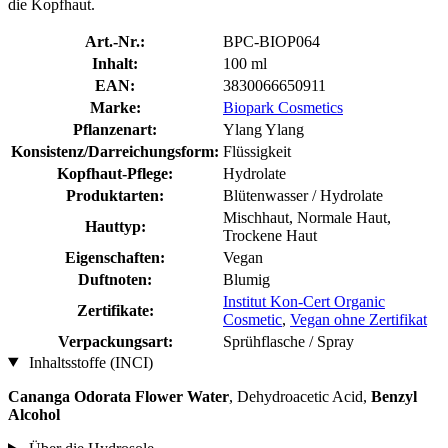
die Kopfhaut.
Art.-Nr.:
BPC-BIOP064
Inhalt:
100 ml
EAN:
3830066650911
Marke:
Biopark Cosmetics
Pflanzenart:
Ylang Ylang
Konsistenz/Darreichungsform:
Flüssigkeit
Kopfhaut-Pflege:
Hydrolate
Produktarten:
Blütenwasser / Hydrolate
Mischhaut, Normale Haut,
Hauttyp:
Trockene Haut
Eigenschaften:
Vegan
Duftnoten:
Blumig
Institut Kon-Cert Organic
Zertifikate:
Cosmetic
,
Vegan ohne Zertifikat
Verpackungsart:
Sprühflasche / Spray
Inhaltsstoffe (INCI)
Cananga Odorata Flower Water
, Dehydroacetic Acid,
Benzyl
Alcohol