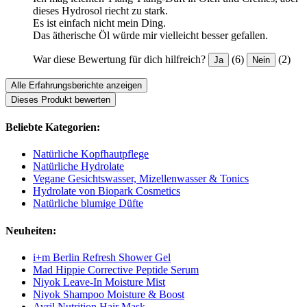
dieses Hydrosol riecht zu stark.
Es ist einfach nicht mein Ding.
Das ätherische Öl würde mir vielleicht besser gefallen.
War diese Bewertung für dich hilfreich?
(6)
(2)
Ja
Nein
Alle Erfahrungsberichte anzeigen
Dieses Produkt bewerten
Beliebte Kategorien:
Natürliche Kopfhautpflege
Natürliche Hydrolate
Vegane Gesichtswasser, Mizellenwasser & Tonics
Hydrolate von Biopark Cosmetics
Natürliche blumige Düfte
Neuheiten:
i+m Berlin Refresh Shower Gel
Mad Hippie Corrective Peptide Serum
Niyok Leave-In Moisture Mist
Niyok Shampoo Moisture & Boost
Avril Nutrition Hair Mask