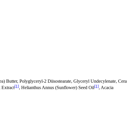
a) Butter, Polyglyceryl-2 Diisostearate, Glyceryl Undecylenate, Cera
[1]
[1]
 Extract
, Helianthus Annus (Sunflower) Seed Oil
, Acacia