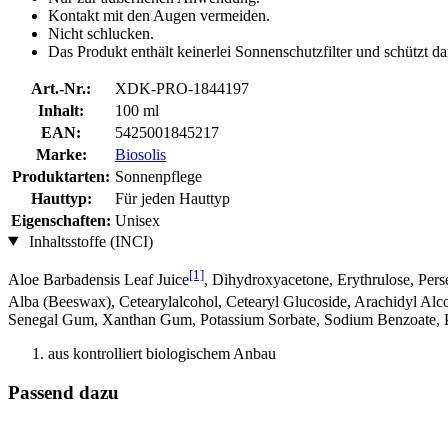
Kontakt mit den Augen vermeiden.
Nicht schlucken.
Das Produkt enthält keinerlei Sonnenschutzfilter und schützt d
Art.-Nr.:
XDK-PRO-1844197
Inhalt:
100 ml
EAN:
5425001845217
Marke:
Biosolis
Produktarten:
Sonnenpflege
Hauttyp:
Für jeden Hauttyp
Eigenschaften:
Unisex
Inhaltsstoffe (INCI)
[1]
Aloe Barbadensis Leaf Juice
, Dihydroxyacetone, Erythrulose, Pers
Alba (Beeswax), Cetearylalcohol, Cetearyl Glucoside, Arachidyl Alc
Senegal Gum, Xanthan Gum, Potassium Sorbate, Sodium Benzoate, 
aus kontrolliert biologischem Anbau
Passend dazu