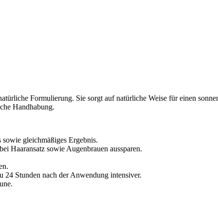
t natürliche Formulierung. Sie sorgt auf natürliche Weise für einen son
nfache Handhabung.
es sowie gleichmäßiges Ergebnis.
abei Haaransatz sowie Augenbrauen aussparen.
en.
 zu 24 Stunden nach der Anwendung intensiver.
äune.