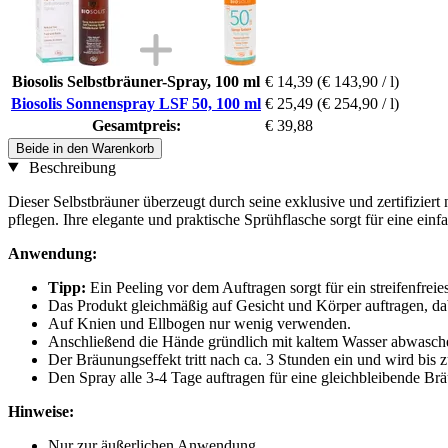
Biosolis Selbstbräuner-Spray, 100 ml
€ 14,39
(€ 143,90 / l)
Biosolis Sonnenspray LSF 50, 100 ml
€ 25,49
(€ 254,90 / l)
Gesamtpreis:
€ 39,88
Beide in den Warenkorb
Beschreibung
Dieser Selbstbräuner überzeugt durch seine exklusive und zertifizier
pflegen. Ihre elegante und praktische Sprühflasche sorgt für eine ei
Anwendung:
Tipp:
Ein Peeling vor dem Auftragen sorgt für ein streifenfrei
Das Produkt gleichmäßig auf Gesicht und Körper auftragen, d
Auf Knien und Ellbogen nur wenig verwenden.
Anschließend die Hände gründlich mit kaltem Wasser abwasch
Der Bräunungseffekt tritt nach ca. 3 Stunden ein und wird bis
Den Spray alle 3-4 Tage auftragen für eine gleichbleibende Br
Hinweise:
Nur zur äußerlichen Anwendung.