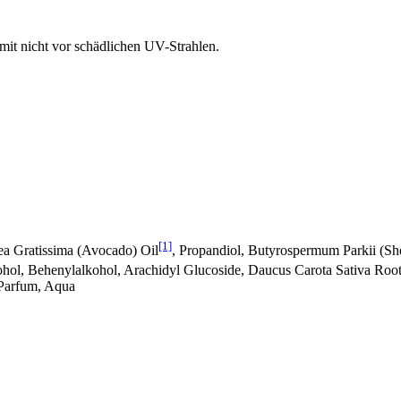
amit nicht vor schädlichen UV-Strahlen.
[1]
ea Gratissima (Avocado) Oil
, Propandiol, Butyrospermum Parkii (She
ohol, Behenylalkohol, Arachidyl Glucoside, Daucus Carota Sativa Root
Parfum, Aqua