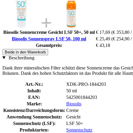
Biosolis Sonnencreme Gesicht LSF 50+, 50 ml
€ 17,69
(€ 353,80 / 
Biosolis Sonnenspray LSF 50, 100 ml
€ 25,49
(€ 254,90 / 
Gesamtpreis:
€ 43,18
Beide in den Warenkorb
Beschreibung
Dank ihrer mineralischen Filter schützt diese Sonnencreme das Gesich
Bräunen. Dank des hohen Schutzfaktors ist das Produkt für alle Haut
Art.-Nr.:
XDK-PRO-1844203
Inhalt:
50 ml
EAN:
5425001844203
Marke:
Biosolis
Konsistenz/Darreichungsform:
Creme
Anwendung Sonnenschutz:
Gesicht
Sonnenschutz (LSF):
LSF 50+
Produktarten:
Sonnenschutz