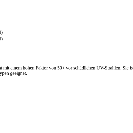
l)
l)
t mit einem hohen Faktor von 50+ vor schädlichen UV-Strahlen. Sie ist 
typen geeignet.