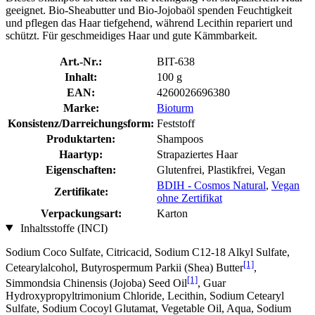
geeignet. Bio-Sheabutter und Bio-Jojobaöl spenden Feuchtigkeit
und pflegen das Haar tiefgehend, während Lecithin repariert und
schützt. Für geschmeidiges Haar und gute Kämmbarkeit.
Art.-Nr.:
BIT-638
Inhalt:
100 g
EAN:
4260026696380
Marke:
Bioturm
Konsistenz/Darreichungsform:
Feststoff
Produktarten:
Shampoos
Haartyp:
Strapaziertes Haar
Eigenschaften:
Glutenfrei, Plastikfrei, Vegan
BDIH - Cosmos Natural
,
Vegan
Zertifikate:
ohne Zertifikat
Verpackungsart:
Karton
Inhaltsstoffe (INCI)
Sodium Coco­ Sulfate, Citricacid, Sodium C12-18 Alkyl Sulfate,
[1]
Cetearylalcohol, Butyrospermum Parkii (Shea) Butter
,
[1]
Simmondsia Chinensis (Jojoba) Seed Oil
, Guar
Hydroxypropyltrimonium Chloride, Lecithin, Sodium Cetearyl
Sulfate, Sodium Cocoyl Glutamat, Vegetable Oil, Aqua, Sodium