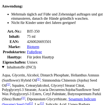
Anwendung:
Mehrmals täglich auf Füße und Zehennägel auftragen und gut
einmassieren, danach die Hände gründlich waschen.
Nicht für Kinder unter drei Jahren geeignet!
Art.-Nr.:
BIT-350
Inhalt:
75 ml
EAN:
4260026693501
Marke:
Bioturm
Produktarten:
Fußpflege
Hauttyp:
Für jeden Hauttyp
Eigenschaften:
Unisex
Inhaltsstoffe (INCI)
Aqua, Glycerin, Alcohol, Distarch Phosphate, Helianthus Annuus
[1]
(Sunflower) Hybrid Oil
, Simmondsia Chinensis (Jojoba) Seed
[1]
Oil
, Squalen, Cetearylalcohol, Glyceryl Stearat Citrat,
Polyglyceryl-3 Stearate, Acacia Decurrens/Jojoba/Sunflower Seed
Wax Polyglyceryl-3 Esters, Cetyl Palmitate, Butyrospermum Parkii
[1]
(Shea) Butter
, Dipotassium Glycyrrhizate,
Sesamum Indicum
[1]
[1]
(Sesame) Seed Oil
, Lac
, Salicylic Acid, Usnea Barbata