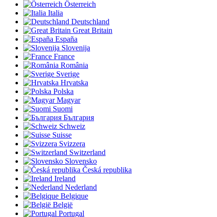
Österreich
Italia
Deutschland
Great Britain
España
Slovenija
France
România
Sverige
Hrvatska
Polska
Magyar
Suomi
България
Schweiz
Suisse
Svizzera
Switzerland
Slovensko
Česká republika
Ireland
Nederland
Belgique
België
Portugal