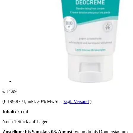
€ 14,99
(
€ 199,87 / l
, inkl. 20% MwSt.
-
zzgl. Versand
)
Inhalt:
75 ml
Noch 1 Stück auf Lager
Zustellung bis Samstag, 08. August
, wenn du bis
Donnerstag um