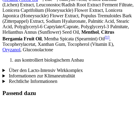
(Lichen) Extract, Leuconostoc/Radish Root Extract Ferment Filtrate,
Lonicera Caprifolium (Honeysuckle) Flower Extract, Lonicera
Japonica (Honeysuckle) Flower Extract, Populus Tremuloides Bark
(Zitterpappel) Extract, Sodium Hyaluronate, Palmitic Acid, Stearic
Acid, Polyglyceryl-6 Caprylate/Caprate, Polyglyceryl-3 Palmitate,
Helianthus Annus (Sunflower) Seed Oil,
Menthol
,
Citrus
[1]
Bergamia Fruit Oil
, Mentha Spicata (Spearmint) Oil
,
Tocopherylacetat, Xanthan Gum, Tocopherol (Vitamin E),
Oryzanol
, Gluconolactone
aus kontrolliert biologischem Anbau
Über den Lacto-Intensiv Wirkkomplex
Informationen zur Klimaneutralität
Rechtliche Informationen
Passend dazu