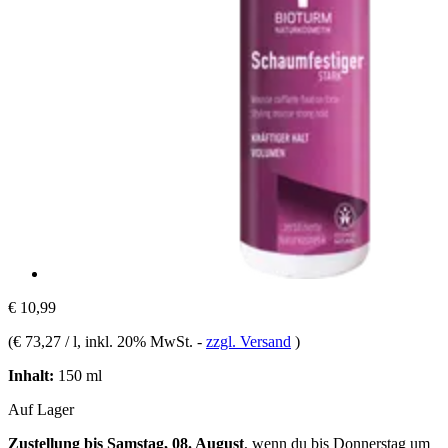
€ 10,99
(
€ 73,27 / l
, inkl. 20% MwSt.
-
zzgl. Versand
)
Inhalt:
150 ml
Auf Lager
Zustellung bis Samstag, 08. August
, wenn du bis
Donnerstag um