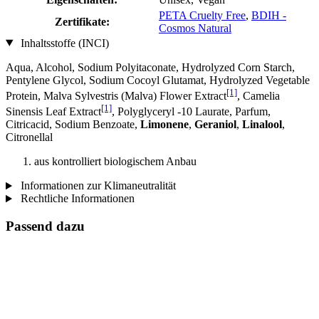
PETA Cruelty Free
,
BDIH -
Zertifikate:
Cosmos Natural
Inhaltsstoffe (INCI)
Aqua, Alcohol, Sodium Polyitaconate, Hydrolyzed Corn Starch,
Pentylene Glycol, Sodium Cocoyl Glutamat, Hydrolyzed Vegetable
[1]
Protein, Malva Sylvestris (Malva) Flower Extract
, Camelia
[1]
Sinensis Leaf Extract
, Polyglyceryl -10 Laurate, Parfum,
Citricacid, Sodium Benzoate,
Limonene
,
Geraniol
,
Linalool
,
Citronellal
aus kontrolliert biologischem Anbau
Informationen zur Klimaneutralität
Rechtliche Informationen
Passend dazu