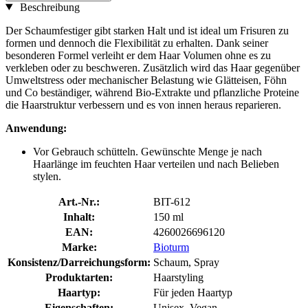
Beschreibung
Der Schaumfestiger gibt starken Halt und ist ideal um Frisuren zu
formen und dennoch die Flexibilität zu erhalten. Dank seiner
besonderen Formel verleiht er dem Haar Volumen ohne es zu
verkleben oder zu beschweren. Zusätzlich wird das Haar gegenüber
Umweltstress oder mechanischer Belastung wie Glätteisen, Föhn
und Co beständiger, während Bio-Extrakte und pflanzliche Proteine
die Haarstruktur verbessern und es von innen heraus reparieren.
Anwendung:
Vor Gebrauch schütteln. Gewünschte Menge je nach
Haarlänge im feuchten Haar verteilen und nach Belieben
stylen.
Art.-Nr.:
BIT-612
Inhalt:
150 ml
EAN:
4260026696120
Marke:
Bioturm
Konsistenz/Darreichungsform:
Schaum, Spray
Produktarten:
Haarstyling
Haartyp:
Für jeden Haartyp
Eigenschaften:
Unisex, Vegan