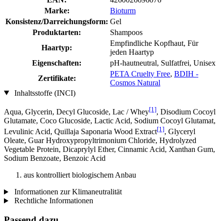
Marke:
Bioturm
Konsistenz/Darreichungsform:
Gel
Produktarten:
Shampoos
Empfindliche Kopfhaut, Für
Haartyp:
jeden Haartyp
Eigenschaften:
pH-hautneutral, Sulfatfrei, Unisex
PETA Cruelty Free
,
BDIH -
Zertifikate:
Cosmos Natural
Inhaltsstoffe (INCI)
[1]
Aqua, Glycerin, Decyl Glucoside, Lac / Whey
, Disodium Cocoyl
Glutamate, Coco Glucoside, Lactic Acid, Sodium Cocoyl Glutamat,
[1]
Levulinic Acid, Quillaja Saponaria Wood Extract
, Glyceryl
Oleate, Guar Hydroxypropyltrimonium Chloride, Hydrolyzed
Vegetable Protein, Dicaprylyl Ether, Cinnamic Acid, Xanthan Gum,
Sodium Benzoate, Benzoic Acid
aus kontrolliert biologischem Anbau
Informationen zur Klimaneutralität
Rechtliche Informationen
Passend dazu