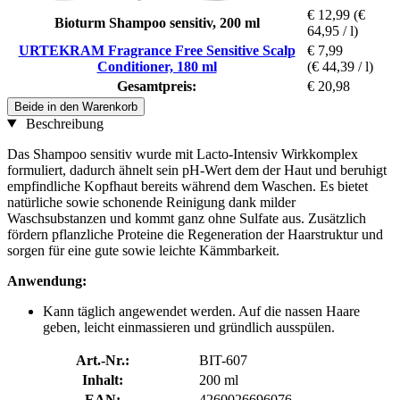
€ 12,99
(€
Bioturm Shampoo sensitiv, 200 ml
64,95 / l)
URTEKRAM Fragrance Free Sensitive Scalp
€ 7,99
Conditioner, 180 ml
(€ 44,39 / l)
Gesamtpreis:
€ 20,98
Beide in den Warenkorb
Beschreibung
Das Shampoo sensitiv wurde mit Lacto-Intensiv Wirkkomplex
formuliert, dadurch ähnelt sein pH-Wert dem der Haut und beruhigt
empfindliche Kopfhaut bereits während dem Waschen. Es bietet
natürliche sowie schonende Reinigung dank milder
Waschsubstanzen und kommt ganz ohne Sulfate aus. Zusätzlich
fördern pflanzliche Proteine die Regeneration der Haarstruktur und
sorgen für eine gute sowie leichte Kämmbarkeit.
Anwendung:
Kann täglich angewendet werden. Auf die nassen Haare
geben, leicht einmassieren und gründlich ausspülen.
Art.-Nr.:
BIT-607
Inhalt:
200 ml
EAN:
4260026696076