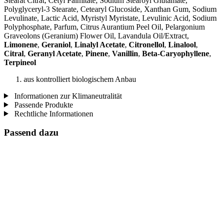
Stearat Citrat, Cetyl Palmitate, Sodium Stearoyl Glutamate,
Polyglyceryl-3 Stearate, Cetearyl Glucoside, Xanthan Gum, Sodium
Levulinate, Lactic Acid, Myristyl Myristate, Levulinic Acid, Sodium
Polyphosphate, Parfum, Citrus Aurantium Peel Oil, Pelargonium
Graveolons (Geranium) Flower Oil, Lavandula Oil/Extract,
Limonene
,
Geraniol
,
Linalyl Acetate
,
Citronellol
,
Linalool
,
Citral
,
Geranyl Acetate
,
Pinene
,
Vanillin
,
Beta-Caryophyllene
,
Terpineol
aus kontrolliert biologischem Anbau
Informationen zur Klimaneutralität
Passende Produkte
Rechtliche Informationen
Passend dazu