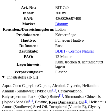
Art.-Nr.:
BIT-740
Inhalt:
200 ml
EAN:
4260026697400
Marke:
Bioturm
Konsistenz/Darreichungsform:
Lotion
Produktarten:
Körperpflege
Hauttyp:
Für jeden Hauttyp
Duftnoten:
Rose
Zertifikate:
BDIH - Cosmos Natural
PAO:
12 Monate
Kühl, trocken & lichtgeschützt
Lagerhinweis:
lagern
Verpackungsart:
Flasche
Inhaltsstoffe (INCI)
Aqua, Coco Caprylate/Caprate, Alcohol, Glycerin, Helianthus
[1]
Annuus (Sunflower) Hybrid Oil
, Cetearylalcohol,
[1]
Butyrospermum Parkii (Shea) Butter
, Simmondsia Chinensis
[1]
[1]
(Jojoba) Seed Oil
, Betaine,
Rosa Damascena Oil
, Helianthus
Annus (Sunflower) Seed Oil, Tocopherol (Vitamin E), Glyceryl