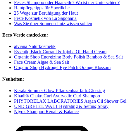
Festes Shampoo oder Haarseife? Wo ist der Unterschied?
Hautpflegetipps für Sportliche
25 Wege zur Beruhigung der Haut
Feste Kosmetik von La Saponaria
Was Sie über Sonnenschutz wissen sollten
Ecco Verde entdecken:
alviana Naturkosmetik
Essentiq Black Currant & Jojoba Oil Hand Cream
Organic Shop Energizing Body Polish Bamboo & Sea Salt
Face Cream Algae & Sea Salt
Organic Shop Hydrogel Eye Patch Orange Blossom
Neuheiten:
Kerala Summer Glow Pflanzenhaarfarb-Glossing
Khadi® ChakraCurl Ayurvedic Curl Shampoo
PHYTORELAX LABORATORIES Argan Oil Shower Gel
UND GRETEL WALT Hydrating & Setting Spray
Niyok Shampoo Repair & Balance