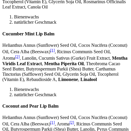
Tocopherol (Vitamin E), Glycerin Soja Oil, Rosmarinus Officinalis
Leaf Extract, Canola Oil
Bienenwachs
natürlicher Geschmack
Cucumber Mint Lip Balm
Helianthus Annus (Sunflower) Seed Oil, Cocos Nucifera (Coconut)
[1]
Oil, Cera Alba (Beeswax)
, Ricinus Communis Seed Oil,
[2]
Aroma
, Lanolin, Cucumis Sativus (Gurke) Fruit Extract,
Mentha
Viridis Leaf Extract
,
Mentha Piperita Oil
, Theobroma Cacao
Seed Butter, Butyrospermum Parkii (Shea) Butter, Carthamus
Tinctorius (Safflower) Seed Oil, Glycerin Soja Oil, Tocopherol
(Vitamin E), Rebaudioside A,
Limonene
,
Linalool
Bienenwachs
natürlicher Geschmack
Coconut and Pear Lip Balm
Helianthus Annus (Sunflower) Seed Oil, Cocos Nucifera (Coconut)
[1]
[2]
Oil, Cera Alba (Beeswax)
, Aroma
, Ricinus Communis Seed
Oil, Butyrospermum Parkii (Shea) Butter, Lanolin, Pyrus Communis