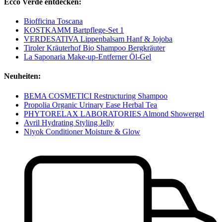
Ecco Verde entdecken:
Biofficina Toscana
KOSTKAMM Bartpflege-Set 1
VERDESATIVA Lippenbalsam Hanf & Jojoba
Tiroler Kräuterhof Bio Shampoo Bergkräuter
La Saponaria Make-up-Entferner Öl-Gel
Neuheiten:
BEMA COSMETICI Restructuring Shampoo
Propolia Organic Urinary Ease Herbal Tea
PHYTORELAX LABORATORIES Almond Showergel
Avril Hydrating Styling Jelly
Niyok Conditioner Moisture & Glow