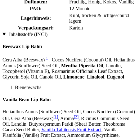
Duftnoten:
Fruchtig, Honig, Kokos, Vanillig
PAO:
12 Monate
Kühl, trocken & lichtgeschützt
Lagerhinweis:
lagern
Verpackungsart:
Karton
Inhaltsstoffe (INCI)
Beeswax Lip Balm
[1]
Cera Alba (Beeswax)
, Cocos Nucifera (Coconut) Oil, Helianthus
Annus (Sunflower) Seed Oil,
Mentha Piperita Oil
, Lanolin,
Tocopherol (Vitamin E), Rosmarinus Officinalis Leaf Extract,
Glycerin Soja Oil, Canola Oil,
Limonene
,
Linalool
,
Eugenol
Bienenwachs
Vanilla Bean Lip Balm
Helianthus Annus (Sunflower) Seed Oil, Cocos Nucifera (Coconut)
[1]
[2]
Oil, Cera Alba (Beeswax)
, Aroma
, Ricinus Communis Seed
Oil, Lanolin, Butyrospermum Parkii (Shea) Butter, Theobroma
Cacao Seed Butter,
Vanilla Tahitensis Fruit Extract
, Vanilla
Planifolia (Vanille) Fruit Extract, Ammonium Glycyrrhizate,