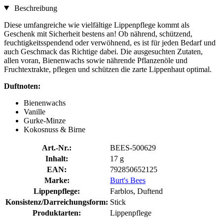
Beschreibung
Diese umfangreiche wie vielfältige Lippenpflege kommt als
Geschenk mit Sicherheit bestens an! Ob nährend, schützend,
feuchtigkeitsspendend oder verwöhnend, es ist für jeden Bedarf und
auch Geschmack das Richtige dabei. Die ausgesuchten Zutaten,
allen voran, Bienenwachs sowie nährende Pflanzenöle und
Fruchtextrakte, pflegen und schützen die zarte Lippenhaut optimal.
Duftnoten:
Bienenwachs
Vanille
Gurke-Minze
Kokosnuss & Birne
Art.-Nr.:
BEES-500629
Inhalt:
17 g
EAN:
792850652125
Marke:
Burt's Bees
Lippenpflege:
Farblos, Duftend
Konsistenz/Darreichungsform:
Stick
Produktarten:
Lippenpflege