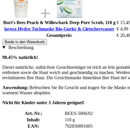
Burt's Bees Peach & Willowbark Deep Pore Scrub, 110 g
€ 15,4
lavera Hydro Tuchmaske Bio-Gurke & Gletscherwasser
€ 4,99
Gesamtpreis:
€ 20,4
Beide in den Warenkorb
Beschreibung
98.45% natürlich!
Dieser natürliche, sulfat-freie Gesichtsreiniger ist reich an fein gem
entfernen sowie die Haut weich und geschmeidig zu machen. Weidenr
revitalisieren Ihre Haut. Die Gesichtsmaske hinterlässt Ihre Haut tief 
Anwendung:
Befeuchten Sie Ihr Gesicht und tragen Sie die Maske m
warmem Wasser abspülen.
Nicht für Kinder unter 3 Jahren geeignet!
Art.-Nr.:
BEES-5006/02
Inhalt:
110 g
EAN:
792850891005