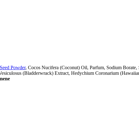
 Seed Powder
, Cocos Nucifera (Coconut) Oil, Parfum, Sodium Borate, 
s Vesiculosus (Bladderwrack) Extract, Hedychium Coronarium (Hawaiia
nene