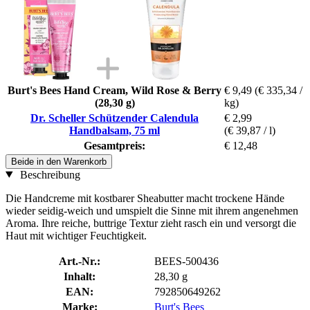
Burt's Bees Hand Cream, Wild Rose & Berry
€ 9,49
(€ 335,34 /
(28,30 g)
kg)
Dr. Scheller Schützender Calendula
€ 2,99
Handbalsam, 75 ml
(€ 39,87 / l)
Gesamtpreis:
€ 12,48
Beide in den Warenkorb
Beschreibung
Die Handcreme mit kostbarer Sheabutter macht trockene Hände
wieder seidig-weich und umspielt die Sinne mit ihrem angenehmen
Aroma. Ihre reiche, buttrige Textur zieht rasch ein und versorgt die
Haut mit wichtiger Feuchtigkeit.
Art.-Nr.:
BEES-500436
Inhalt:
28,30 g
EAN:
792850649262
Marke:
Burt's Bees