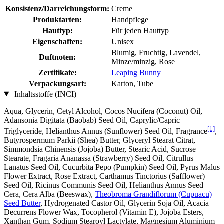
Konsistenz/Darreichungsform:
Creme
Produktarten:
Handpflege
Hauttyp:
Für jeden Hauttyp
Eigenschaften:
Unisex
Blumig, Fruchtig, Lavendel,
Duftnoten:
Minze/minzig, Rose
Zertifikate:
Leaping Bunny
Verpackungsart:
Karton, Tube
Inhaltsstoffe (INCI)
Aqua, Glycerin, Cetyl Alcohol, Cocos Nucifera (Coconut) Oil,
Adansonia Digitata (Baobab) Seed Oil, Caprylic/Capric
[1]
Triglyceride, Helianthus Annus (Sunflower) Seed Oil, Fragrance
,
Butyrospermum Parkii (Shea) Butter, Glyceryl Stearat Citrat,
Simmondsia Chinensis (Jojoba) Butter, Stearic Acid, Sucrose
Stearate, Fragaria Ananassa (Strawberry) Seed Oil, Citrullus
Lanatus Seed Oil, Cucurbita Pepo (Pumpkin) Seed Oil, Pyrus Malus
Flower Extract, Rose Extract, Carthamus Tinctorius (Safflower)
Seed Oil, Ricinus Communis Seed Oil, Helianthus Annus Seed
Cera, Cera Alba (Beeswax),
Theobroma Grandiflorum (Cupuacu)
Seed Butter
, Hydrogenated Castor Oil, Glycerin Soja Oil, Acacia
Decurrens Flower Wax, Tocopherol (Vitamin E), Jojoba Esters,
Xanthan Gum, Sodium Stearoyl Lactylate, Magnesium Aluminium