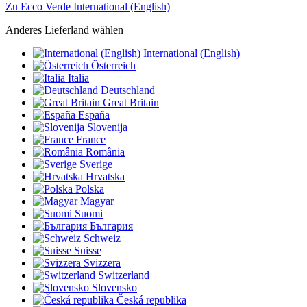
Zu Ecco Verde International (English)
Anderes Lieferland wählen
International (English)
Österreich
Italia
Deutschland
Great Britain
España
Slovenija
France
România
Sverige
Hrvatska
Polska
Magyar
Suomi
България
Schweiz
Suisse
Svizzera
Switzerland
Slovensko
Česká republika