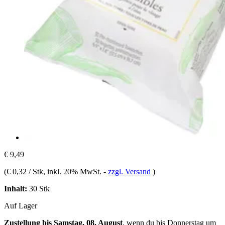
€ 9,49
(
€ 0,32 / Stk
, inkl. 20% MwSt.
-
zzgl. Versand
)
Inhalt:
30 Stk
Auf Lager
Zustellung bis Samstag, 08. August
, wenn du bis
Donnerstag um