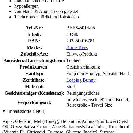
ohne künstliche Duftstoffe
hypoallergen
von Haut- & Augenärzten getestet
Tücher aus natürlichen Rohstoffen
Art.-Nr.:
BEES-5014/05
Inhalt:
30 Stk
EAN:
792850016781
Marke:
Burt's Bees
Zubehör-Art:
Einweg-Produkt
Konsistenz/Darreichungsform:
Tücher
Produktarten:
Gesichtsreinigung
Hauttyp:
Für jeden Hauttyp, Sensible Haut
Zertifikate:
Leaping Bunny
Material:
Stoff
Gesichtsreiniger (Konsistenz):
Reinigungstücher
Im wiederverschließbaren Beutel,
Verpackungsart:
Reisegröße - Travel Size
Inhaltsstoffe (INCI)
Aqua, Glycerin, Mel (Honey), Helianthus Annus (Sunflower) Seed
Oil, Oryza Sativa Extract, Aloe Barbadensis Leaf Juice, Tocopherol
(Vitamin E), Citricacid, Fructose, Glucose, Inositol, Sucrose,