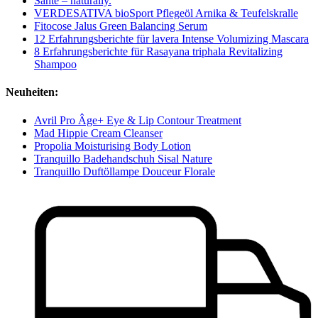
Santé – naturally.
VERDESATIVA bioSport Pflegeöl Arnika & Teufelskralle
Fitocose Jalus Green Balancing Serum
12 Erfahrungsberichte für lavera Intense Volumizing Mascara
8 Erfahrungsberichte für Rasayana triphala Revitalizing
Shampoo
Neuheiten:
Avril Pro Âge+ Eye & Lip Contour Treatment
Mad Hippie Cream Cleanser
Propolia Moisturising Body Lotion
Tranquillo Badehandschuh Sisal Nature
Tranquillo Duftöllampe Douceur Florale