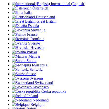
International (English)
Österreich
Italia
Deutschland
Great Britain
España
Slovenija
France
România
Sverige
Hrvatska
Polska
Magyar
Suomi
България
Schweiz
Suisse
Svizzera
Switzerland
Slovensko
Česká republika
Ireland
Nederland
Belgique
België