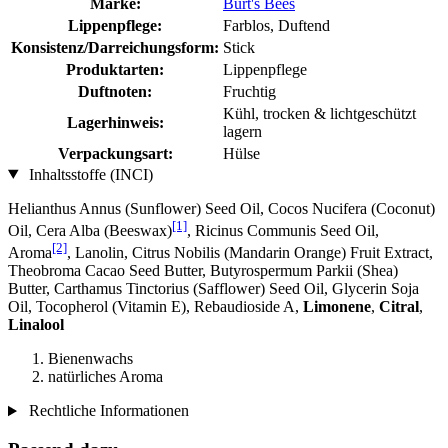
Marke:
Burt's Bees
Lippenpflege:
Farblos, Duftend
Konsistenz/Darreichungsform:
Stick
Produktarten:
Lippenpflege
Duftnoten:
Fruchtig
Kühl, trocken & lichtgeschützt
Lagerhinweis:
lagern
Verpackungsart:
Hülse
Inhaltsstoffe (INCI)
Helianthus Annus (Sunflower) Seed Oil, Cocos Nucifera (Coconut)
[1]
Oil, Cera Alba (Beeswax)
, Ricinus Communis Seed Oil,
[2]
Aroma
, Lanolin, Citrus Nobilis (Mandarin Orange) Fruit Extract,
Theobroma Cacao Seed Butter, Butyrospermum Parkii (Shea)
Butter, Carthamus Tinctorius (Safflower) Seed Oil, Glycerin Soja
Oil, Tocopherol (Vitamin E), Rebaudioside A,
Limonene
,
Citral
,
Linalool
Bienenwachs
natürliches Aroma
Rechtliche Informationen