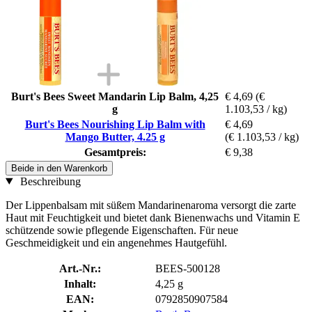
Burt's Bees Sweet Mandarin Lip Balm, 4,25
€ 4,69
(€
g
1.103,53 / kg)
Burt's Bees Nourishing Lip Balm with
€ 4,69
Mango Butter, 4.25 g
(€ 1.103,53 / kg)
Gesamtpreis:
€ 9,38
Beide in den Warenkorb
Beschreibung
Der Lippenbalsam mit süßem Mandarinenaroma versorgt die zarte
Haut mit Feuchtigkeit und bietet dank Bienenwachs und Vitamin E
schützende sowie pflegende Eigenschaften. Für neue
Geschmeidigkeit und ein angenehmes Hautgefühl.
Art.-Nr.:
BEES-500128
Inhalt:
4,25 g
EAN:
0792850907584