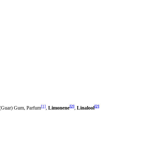
[1]
[2]
[2]
 (Guar) Gum, Parfum
,
Limonene
,
Linalool