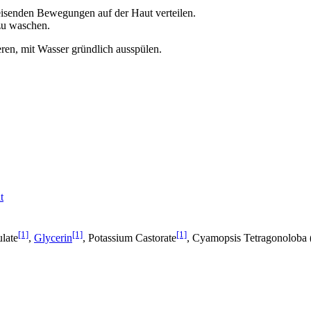
isenden Bewegungen auf der Haut verteilen.
zu waschen.
ren, mit Wasser gründlich ausspülen.
t
[1]
[1]
[1]
late
,
Glycerin
, Potassium Castorate
, Cyamopsis Tetragonoloba