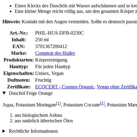
Einen Klecks des Duschöls mit Wasser aufschäumen und in kre
Eine kleine Menge reicht völlig aus, um den gesamten Körper 
Hinweis:
Kontakt mit den Augen vermeiden. Sollte es dennoch passie
Art.-Nr.:
PHIL-HUS-DFB-0250C
Inhalt:
250 ml
EAN:
3701367200412
Marke:
Comptoir des Huiles
Produktarten:
Körperreinigung
Hauttyp:
Für jeden Hauttyp
Eigenschaften:
Unisex, Vegan
Duftnoten:
Fruchtig
Zertifikate:
ECOCERT - Cosmos Organic
,
Vegan ohne Zertifika
Duschöl Feige Orange
[1]
[1]
Aqua, Potassium Moringate
, Potassium Cocoate
, Potassium Maru
aus biologischem Anbau
aus natürlich ätherischen Ölen
Rechtliche Informationen